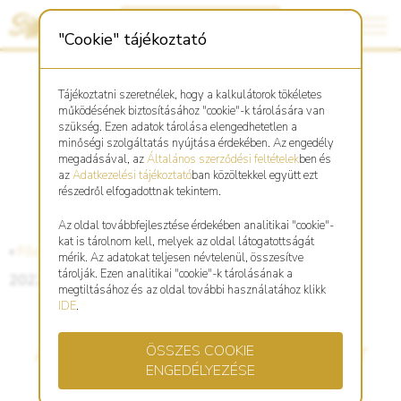
"Cookie" tájékoztató
Tájékoztatni szeretnélek, hogy a kalkulátorok tökéletes
működésének biztosításához "cookie"-k tárolására van
szükség. Ezen adatok tárolása elengedhetetlen a
minőségi szolgáltatás nyújtása érdekében. Az engedély
megadásával, az
Általános szerződési feltételek
ben és
az
Adatkezelési tájékoztató
ban közöltekkel együtt ezt
részedről elfogadottnak tekintem.
Az oldal továbbfejlesztése érdekében analitikai "cookie"-
kat is tárolnom kell, melyek az oldal látogatottságát
«
Főoldal
«
Hírek
mérik. Az adatokat teljesen névtelenül, összesítve
tárolják. Ezen analitikai "cookie"-k tárolásának a
2022-08-13
megtiltásához és az oldal további használatához klikk
IDE
.
Állítsd be saját Aranynaptár
ÖSSZES COOKIE
ENGEDÉLYEZÉSE
email értesítődet!