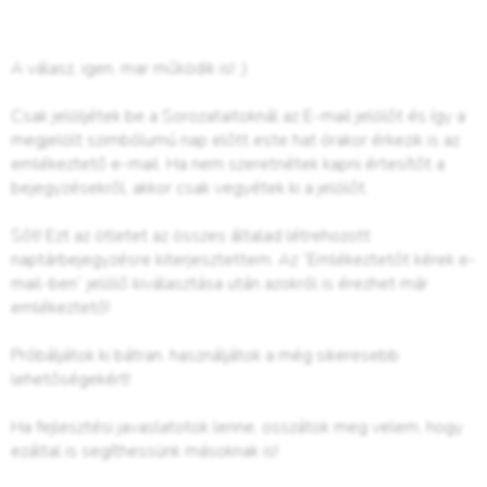
A válasz, igen, mar működik is! ;)
Csak jelöljétek be a Sorozataitoknál az E-mail jelölőt és így a
megjelölt szimbólumú nap előtt este hat órakor érkezik is az
emlékeztető e-mail. Ha nem szeretnétek kapni értesítőt a
bejegyzésekről, akkor csak vegyétek ki a jelölőt.
Sőt! Ezt az ötletet az összes általad létrehozott
naptárbejegyzésre kiterjesztettem. Az “Emlékeztetőt kérek e-
mail-ben” jelölő kiválasztása után azokról is érezhet már
emlékeztető!
Próbáljátok ki bátran, használjátok a még sikeresebb
lehetőségekért!
Ha fejlesztési javaslatotok lenne, osszátok meg velem, hogy
ezáltal is segíthessünk másoknak is!