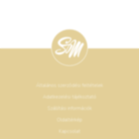
Általános szerződési feltételek
Adatkezelési tájékoztató
Szállítási információk
Oldaltérkép
Kapcsolat