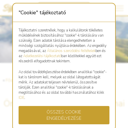
"Cookie" tájékoztató
Tájékoztatni szeretnélek, hogy a kalkulátorok tökéletes
működésének biztosításához "cookie"-k tárolására van
szükség. Ezen adatok tárolása elengedhetetlen a
minőségi szolgáltatás nyújtása érdekében. Az engedély
megadásával, az
Általános szerződési feltételek
ben és
az
Adatkezelési tájékoztató
ban közöltekkel együtt ezt
részedről elfogadottnak tekintem.
Az oldal továbbfejlesztése érdekében analitikai "cookie"-
kat is tárolnom kell, melyek az oldal látogatottságát
«
Főoldal
«
Blog
mérik. Az adatokat teljesen névtelenül, összesítve
tárolják. Ezen analitikai "cookie"-k tárolásának a
megtiltásához és az oldal további használatához klikk
IDE
.
Önismereti csoda - avagy a kínai
ÖSSZES COOKIE
4 pilléres sorsfejtés
ENGEDÉLYEZÉSE