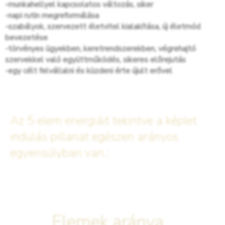
-munkahellyel kapcsolatos változás, siker
-napi rutin megreformálása
-szabályok, szervezett életvitel kialakítása, új életmód
bevezetése
-törvényes ügyekben, keretrendszerekben, végrehajtó
szervekkel való együttműködés, sikeres előrejutás
-egy célt felvállalni és küzdeni érte újult erővel
Az 5 elem energiáit tekintve a képlet
indulás pillanat egészen arányos
egyensúlyban van.: