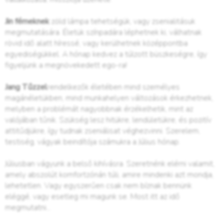
Jin fémeknek
zöld lámpa tehetségük, vagy zsenialitásuk
megmutatására. Életük színpadára léphetnek ki, válhatnak
rövid idő alatt híressé, vagy kerülhetnek középpontba
egyediségükkel. A hónap kedvez a túlzott büszkeségre, így
figyeljünk a megnövekedett ego-ra!
Jang Tűzzel
rendelkezők életében mind személyes
magánéletükben, mind munkahelyen változások érkezhetnek,
melyben a problémát nagyobbnak érzékelhetik, mint az
valójában tűnik. Szükség lesz hitükre, lendületükre, és pozitív
attitűdjükre, így tudnak zseniálisat véghezvinni. Szerelem,
testiség, vágyak beindítója számukra a Július hónap.
Júliusban vágyunk a belső kihívásra. Szeretnénk elérni valamit,
amely abszolút komfortzónán túli, amire mindenki azt mondja,
lehetetlen. Vagy egyszerűen csak nem bíznak bennünk
eléggé, vagy esetleg mi magunk se. Most itt az idő
megmutatni...