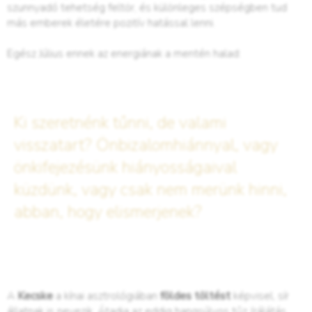
szunnyadó tehetség feltör, és különleges szépségben tud
más emberek életére pozitív hatással lenni.
Egész Július ennek az energiának a mentén halad:
Ki szeretnénk tűnni, de valami
visszatart? Önbizalomhiánnyal, vagy
önkifejezésünk hiányosságaival
küzdünk, vagy csak nem merünk hinni,
abban, hogy elismerjenek?
A
Kecske
a kínai asztrológiában
földes töltést
képvisel, sír
állatnak is nevezik. Átadja az eddig hangsúlyos tűz (rálátás,