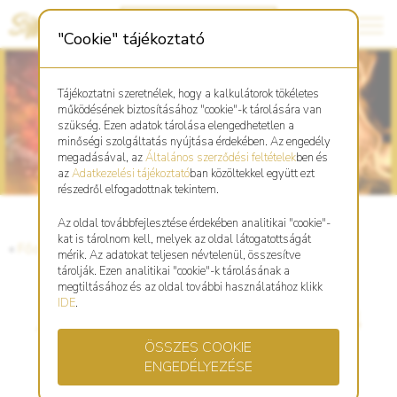
"Cookie" tájékoztató
Tájékoztatni szeretnélek, hogy a kalkulátorok tökéletes
működésének biztosításához "cookie"-k tárolására van
szükség. Ezen adatok tárolása elengedhetetlen a
minőségi szolgáltatás nyújtása érdekében. Az engedély
megadásával, az
Általános szerződési feltételek
ben és
az
Adatkezelési tájékoztató
ban közöltekkel együtt ezt
részedről elfogadottnak tekintem.
Az oldal továbbfejlesztése érdekében analitikai "cookie"-
kat is tárolnom kell, melyek az oldal látogatottságát
«
Főoldal
«
Blog
mérik. Az adatokat teljesen névtelenül, összesítve
tárolják. Ezen analitikai "cookie"-k tárolásának a
megtiltásához és az oldal további használatához klikk
IDE
.
Jin Fém Kecske hónap, 2024
ÖSSZES COOKIE
Júliusi energiák
ENGEDÉLYEZÉSE