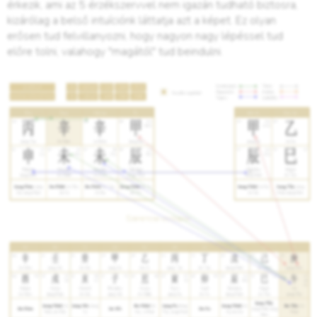
érkezik, ami az 5 érzékszervvel nem igazán tudható biztosra,
kizárólag a belső intuíciónk láttatja azt a képet. Ez olyan
erősen tud felvillanyozni, hogy nagyon nagy lépéssel tud
előre tolni, valahogy "magától" tud beindulni.