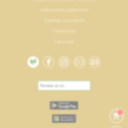
Adatkezelési tájékoztató
Szállítási információk
Oldaltérkép
Kapcsolat
0