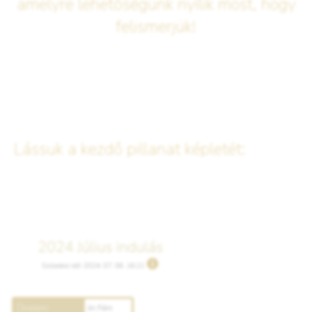
amelyre lehetőségünk nyílik most, hogy
felismerjük!
Lássuk a kezdő pillanat képletét: