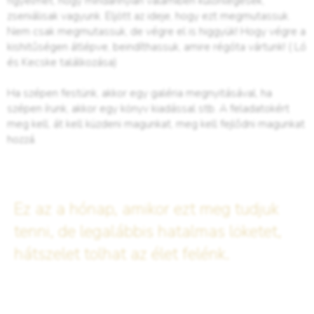
figyelmet, hogy mindannyian valamiben különlegesek,
zseniálisak vagyunk. Eljött az ideje, hogy ezt megmutassuk.
Nem csak megmutassuk, de végre el is higgyük! Hogy végre a
kishitűségen átlépve, beindíthassuk, amire régóta vártunk! ( Ló
és Kecske találkozása)
Ha szépen festünk, akkor egy galéria megnyitásával, ha
szépen írunk, akkor egy könyv kiadással stb. A feladatokért
meg kell, át kell küzdeni magunkat, meg kell fejlődni magunkat
hozzá.
Ez az a hónap, amikor ezt meg tudjuk
tenni, de legalábbis hatalmas löketet,
hátszelet tolhat az élet felénk.