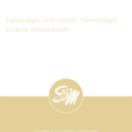
Egészséges önbizalmat, merészséget
kívánok mindenkinek!
Általános szerződési feltételek