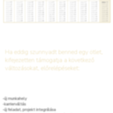
Ha eddig szunnyadt benned egy ötlet,
kifejezetten támogatja a következő
változásokat, előrelépéseket:
-új munkahely
-karrierváltás
-új feladat, projekt integrálása