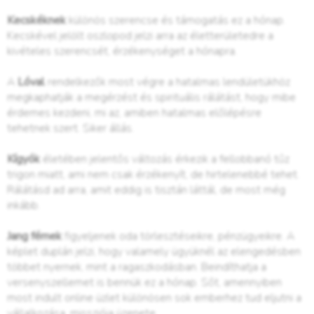
Kecskéknek
különös szerencse és támogatás ez a hónap.
Kecskével jelölt oszlopod jelzi arra az életterületedre a
kivételes szerencsét, érzékenységet a hónapra.
A
Lóval
rendelkezők most végre a hatalmas lendületükhöz
megkaphatják a megérzést és spirituális rálátást, hogy mibe
érdemes kezdeni, mi az, amiben hatalmas előlépésre
tehetnek szert. Siker állás.
Kígyók
életében jelentős változás érkezik a fellobbanó tűz
trigon miatt, ami nem csak érzékenyít, de hirtelenebbé tehet.
Rálátásd ad arra, amit eddig is tisztán láttál, de most még
inkább.
Jang fémek
figyeljenek oda törlesztéseikre, pénzügyeikre. A
képlet duplán jelzi, hogy valamely ügyüknél az elengedésben
többet nyernek, mint a ragaszkodásban. Beindíthatja a
versenyszellemet is bennük ez a hónap. Sőt, amennyiben
most indult online üzlet különösen sok emberhez tud eljutni a
vállalkozása, missziója üzenete.