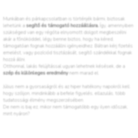
Munkában és párkapcsolatban is történjék bármi, biztosak
lehetünk a
segítő és támogató hozzáállásra.
Így, amennyiben
szükséged van egy régóta elnyomott dolgot megbeszélni
akár a főnököddel, légy benne biztos, hogy ha kéred,
támogatóan fognak hozzáállni igényeidhez. Bátran kérj fizetés
emelést, vagy pozíciód tisztázását, segítő szándékkal fognak
hozzá állni.
Otthonnal, lakás felújítással ugyan lehetnek késések, de a
szép és különleges eredmény
nem marad el.
Július nem a gyorsaságról és az hiper hatékony napokról kell
hogy szóljon, mindinkább a befele figyelés, ellazulás, több
tudatossági élmény megszerzésében.
De nem is baj ez, mikor nem támogatóbb egy ilyen időszak,
mint nyáron?