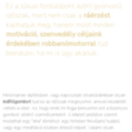
Ez a Júliusi fordulópont azért gyönyörű
időszak, mert nem csak a
ráérzést
kaphatjuk meg, hanem most minden
motiváció, szenvedély céljaink
érdekében robbanómotorral
tud
beindulni, ha mi is úgy akarjuk.
Mind karrier építésben, vagy kapcsolati struktúráinkban olyan
indítógombot
tud ez az időszak megnyomni, amivel kezdetét
veheti a siker. Az, hogy kinél mi fogja benyomni ezt a bizonyos
gombot, eltérő személyenként. A képlet jelölése szerint
mutathat egy "aha" élményt, egy hirtelen felvillanó tudást,
vagy egy meditáció közben érkező képet. Valami olyan