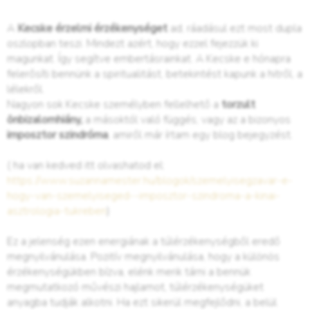
A
Kecske érzelmi érzékenységet
ad, ráadásul ezt most dupla
oszlopban teszi. Mindezt azért, hogy ezzel fejezzük ki
magunkat. Így segítve embertásrainkat. A Kecske e hónapra
felerősíti bennünk a spiritualitást, betekintést kapunk a hitről, a
lélekről.
Nagyon sok Kecske személyben fellelhető a
torzult
önbizalomhiány,
a másoktól való függés, vagy az a bizonyos
imposztor szindróma
, amiről már írtam egy blog bejegyzést.
( ha van kedved itt olvashatod el:
https://www.suzannamester.hu/blogok/szemelyisegzavar-e-
hogy-van-szemelyiseged--imposztor-szindroma-a-kinai-
asztrologia-tukreben
)
Ez a jelenség ezen energiának a túlérzékenységből eredő
megnyilvánulása. Pozitív megnyilvánulása, hogy a különös
érzékenységükben bízva, elénk merik tárni a bennük
megmutatkozó művészi hajlamot, túlérzékenységüket
anyagba tudják alkotni. Ha ezt sikerül megfejlődni, a belül