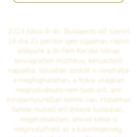
2024 Július 6-án, Budapesti idő szerint
16 óra 21 perckor igen izgalmas napon
átlépünk a Jin Fém Kecske hónap
lenyűgözően misztikus, kényeztető
napjaiba. Júliusban azokat is vonzhatja
a megfoghatatlan, a fizikai világban
megnyilvánulni nem tudó erő, ami
mindannyiunkban benne van. Hatalmas
befele mutató erő érkezik tudásban,
megérzésekben, amivel kifele is
megmutatható az a különlegesség,