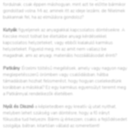
fordulnak, csak éppen máshogyan, mint azt te előtte bármikor
gondoltad volna. Mi az, aminek itt az ideje lezárni, de félelmek
bukkannak fel, ha az elmúlásra gondolsz?
Kutyák
figyeljenek az anyagiakkal kapcsolatos döntéseikre. A
Kecske most tolhat be életükbe anyagi kérdésekkel
kapcsolatos helyzeteket, vagy ebből kialakuló karmikus
helyzeteket. Figyeld meg, mi az amit nem vallasz be
magadnak, ami az anyagi, materiális hozzáállásodat érinti?
Patkány
: Érzelmi töltésű megélések, amely vagy nagyon nagy
meglepetésszerű örömben vagy csalódásban, hátba
támadásban hozhat felismerést, hogy hogyan cselekedtünk
korábban a másikkal? Ez egy karmikus egyensúlyt teremt meg
a Patkánnyal rendelkezők életében.
Nyúl és Disznó
a képletedben egy kreatív új utat nyithat,
melyben lehet szükség van döntésre, hogy a fő irányt
fókuszba tud helyezni. Bármi új érkezzen, csakis a fejlődésedet
szolgálja, bátran, kitartóan vállald az ismeretlent!