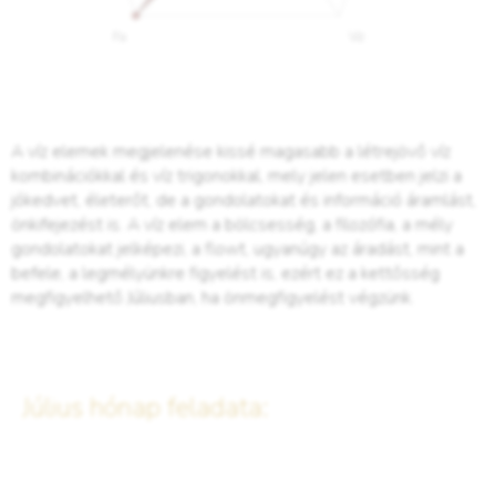
A víz elemek megjelenése kissé magasabb a létrejövő víz
kombinációkkal és víz trigonokkal, mely jelen esetben jelzi a
jókedvet, életerőt, de a gondolatokat és információ áramlást,
önkifejezést is. A víz elem a bölcsesség, a filozófia, a mély
gondolatokat jelképezi, a flowt, ugyanúgy az áradást, mint a
befele, a legmélyünkre figyelést is, ezért ez a kettősség
megfigyelhető Júliusban, ha önmegfigyelést végzünk.
Július hónap feladata: