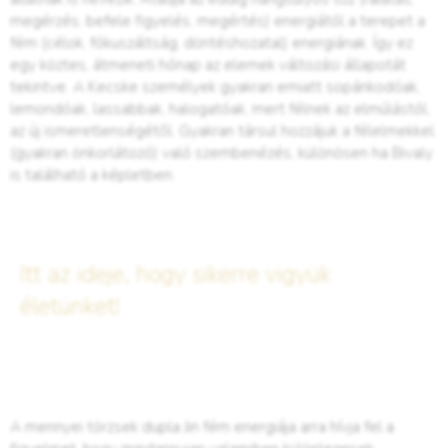
megérzés, befele figyelés, megértés) energiától a terepet a
fém (célok, fókuszáltság, döntéshozatal) energiának. Így ez
egy köztes, átmeneti hónap az elemek változási állapotát
tekintve. A Kecske személyek gyakran emiatt sopánkodóak,
lemondóak, lassabbak, halogatóak, mert félnek az elmúlástól,
az új ismeretlenségétől. Gyakran társul hozzájuk a félelmekkel
(gyakran önkorlátozó) való szembenézés, különösen ha Bivaly
is található a képletben.
Itt az ideje, hogy sikerre vigyük
életünket!
A mennyei törzsek dupla Jin fém energiája arra hívja fel a