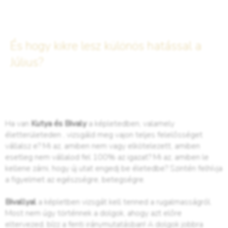
És hogy kikre lesz különös hatással a
Július?
Ha van
Kutya és Bivaly
a képletedben, valamely
életterületeden , vizsgáld meg vajon teljes felelősséget
vállalsz e? Mi az, amiben nem vagy elkötelezett, amiben
esetleg nem vállalod fel 100% az igazat? Mi az, amiben le
kellene zárni, hogy új utat engedj be életedbe? Szintén felhívja
a figyelmet az egészségre, betegségre.
Bivallyal
a képletben vizsgát kell tenned a rugalmasságról.
Most nem úgy történnek a dolgok, ahogy azt előre
eltervezed, bízz a fenti iránymutatásban! A dolgok jobbra