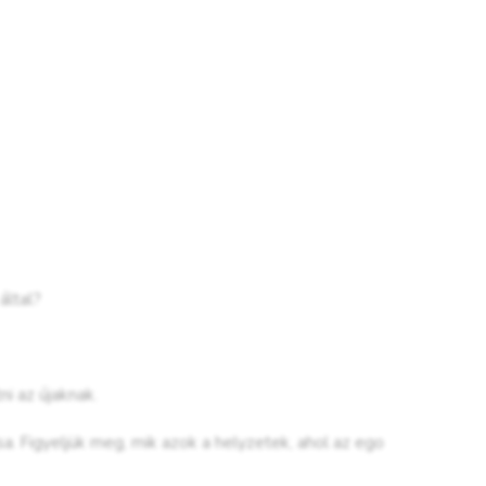
által?
ni az újaknak.
. Figyeljük meg, mik azok a helyzetek, ahol az ego