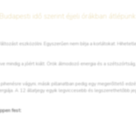
dapesti idő szerint éjjeli órákban átlépünk
áltozást eszközölni. Egyszerűen nem bírja a korlátokat. Hihetetle
mindig a jóért kiált. Örök álmodozó energia és a szétszórtság, a
pihenésre vágyni, másik pillanatban pedig egy megerőltető edzés
rgiája. A 12 állatjegy egyik legviccesebb és legszerethetőbb j
ppen fest: