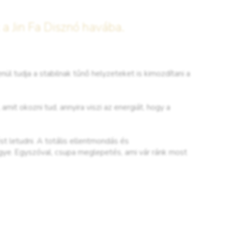
 a Jin Fa Disznó havába.
nül tudja a stabilnak tűnő helyzeteket is kimozdítani a
mit okozni tud, annyira viszi az energiát, hogy a
t letudni. A totális ellentmondás és
egye. Egyszóval, csupa meglepetés, ami vár ránk most