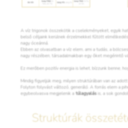
A víz trigonok összekötik a cselekményeket, egyik hat
belső céljaink kerülnek érzelmekkel fűtött elmélkedés
nagy óceánná.
Ebben az olvasatban a víz elem, ami a tudás, a bölcse
nagy részében, társadalmakban egy őket megérintő v
Ez merőben pozitív energia is lehet, bízzunk benne, h
Mindig figyeljük meg, milyen struktúrában van az adott 
Folyton folyvást változó, generáló. A forrás elem a pih
egybeolvasva megjelenik a
túlagyalás
is, a sok gondo