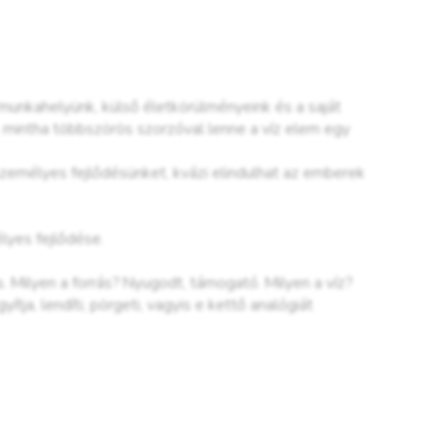
 munkahelyünk, külső életkörülményeink és a saját
, mintha többszörös szorzóval lenne a víz elem egy
személyes fejlődésünket, kvázi elindulhat az emberek
lyes fejlődése.
s. Milyen a forrás? Nyugodt, támogató. Milyen a víz?
tja, lendíti, pörgeti, vagyis e kettő analógiát