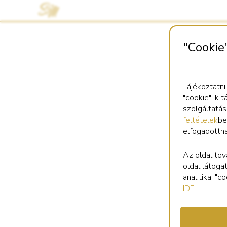
"Cookie
Tájékoztatni
"cookie"-k t
szolgáltatá
feltételek
be
elfogadottn
Az oldal tov
oldal látoga
analitikai "
IDE
.