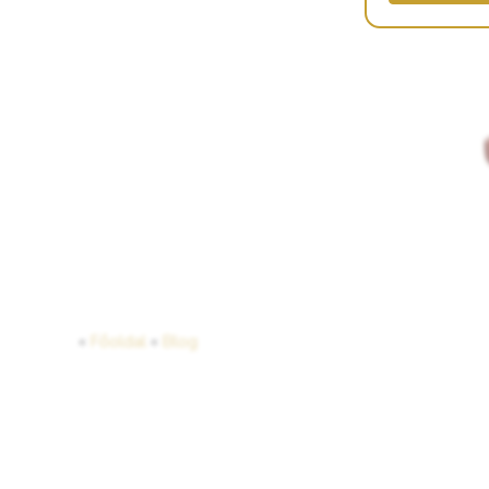
«
Főoldal
«
Blog