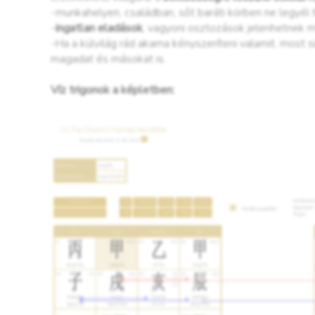
-munkahelyen, családban, sőt baráti körben ne legyél 
-
ingatlan eladások
, vagyoni osztozások jelenhetnek 
-Ha a külvilág rád akarna kényszeríteni valamit, most
magadat és másokat is.
Víz trigonok a képletben: