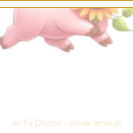
Jin Fa Disznó - Jónak lenni jó