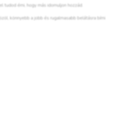
el tudod érni, hogy más idomuljon hozzád.
özöl, könnyebb a jobb és rugalmasabb belátásra bírni