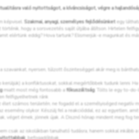
itualitásra való nyitottságot, a kíváncsiságot, végre a hajlandós
m képvisel.
Szakmai, anyagi, személyes fejlődésünket
egy láthat
történik, hogy a sorsvezetés saját útjába állítson. Hirtelen felf
mit elértünk eddig? Hova tartunk? Elismerjük-e magunkat és más
szavainkat, nyersen, túlzott őszinteséggel akár meg is bánthatun
p kerüljük) a konfliktusokat, sokkal megértőbbek tudunk lenni. H
ág
miatt most még fontosabb a
fókuszáltság
. Tölts le egy to-do-
ben felfigyelhetnek ránk
z élet számos területén, ne fogadd el a személyiséged negatív m
z esemény olykor. Készülj fel a reakcióddal, ez az egyetlen, amit
k, véget érnek, jönnek újak. A Disznó hónap mindent meg fog t
nem csak az iskolákban tanulható tudásra, hanem sokkal inkább a
nyitottabbak
, befogadóbbak.