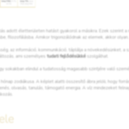
ás adott életterületen hatást gyakorol a másikra. Ezek szerint a
be, filozofálásba. Amikor trigonizálódnak az elemek, akkor olyan
sség, az információ, kommunikáció, táplálja a növekedésünket, a 
áltozás, ami személyes
tudati fejlődésükké
szolgálhat.
ogy sokakban elindul a tudatosság magasabb szintjére való szemé
hónap zodiákusa. A képlet alatti összesítő ábra jelöli, hogy forrá
enés, olvasás, tanulás, támogató energia. A víz mindezeket felnagyí
lkozás.