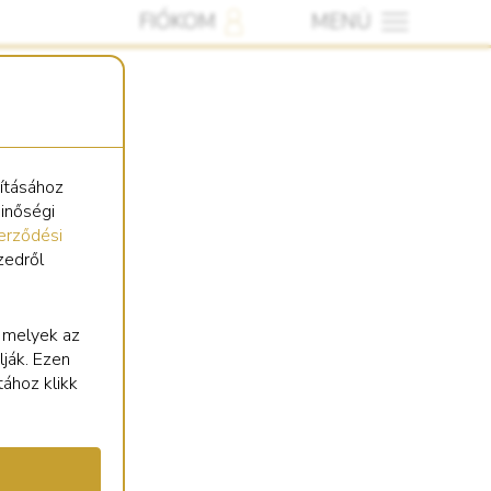
FIÓKOM
MENÜ
sításához
minőségi
erződési
zedről
, melyek az
lják. Ezen
tához klikk