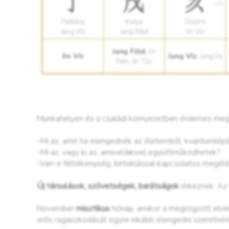
Munkahelyen és a családi környezetben érdemes megv
-Mi az, amit ha elengednék az életemből, kvantumlépé
-Mi az, vagy ki az, amivel/akivel együttműködhetek?
-Van-e féltékenység, birtoklással kapcsolatos megél
Új társulások, szövetségek, barátságok
érkeznek. Az e
November
misztikus
hónap, amikor a megrögzött elvek
erős ragaszkodását egyre inkább elengedni szeretné