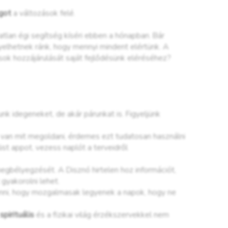
ágot
a változások felé.
atlan égi segítség kíséri ebben a hónapban. Bár
igyelhetnek ránk, hogy mennyi mindent elértünk. A
ok hozzájárulását saját fejlődésünk eléréséhez?
k idegeneket, de akár párunkat is. Figyeljünk
a van mit megoldani, érdemes ezt tudatosan használni
list appot, vezess naplót a terveidről
egbélyegzését. A Disznó hirtelen hoz információt,
 gyakorolni lehet.
enni, hogy mozgalmasak legyenek a napok, hogy ne
spirituális
és a fizikai világ érzékszervekkel nem