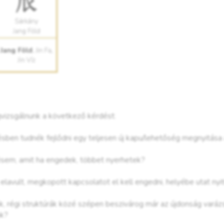
izsgálnunk a következő kérdést:
sben tudnék fejlődni egy teljesen új kapu/lehetőség megnyitása 
ésem, amit ha engedek, többet nyerhetek?
lavult, megkopott kapcsolatot el kell engedni, helyébe utat nyit
, régi struktúrák közé szépen beszivárog már az újdonság varázsa
nk?