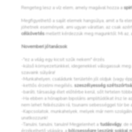
Rengeteg lesz a víz elem, amely magával hozza a
spir
Megfigyelhető a saját elemek hangsúlya, amit a fa ele
jöhetnek események, ami ugyan váratlan, az csak azért 
célkövetés
mellett kérdezzük meg magunktól: Mi az, a
Novemberi jótanácsok
-"ez a világ egy kicsit szűk nekem" érzés
-külső környezetünkkel, idegenekkel válogassuk meg a 
szavaink súlyára!
-Munkahelyen, családunk területén jól oldjuk (vagy ép
-kettős érzelmi megélés,
szeszélyesség szétszórts
-baráti, társasági élet előtérbe kerül, sőt hirtelen töb
-Ha ebben a hónapban bipoláris amplitúdókat írsz le a
nem lehet felkészülni rá, tsunami sebességgel tör be a
-Kapcsolatok, munkahelyek, melyek már nem szolgálna
unatkozzunk!
-Tanulni, tanulni, tanulni! Megjelenhet a
tudásvágy
, de 
érzékelhető világára, a
bölcsességre leszünk sokkal 