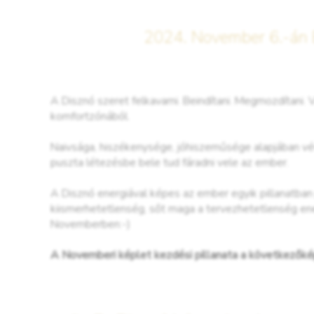
2024. November 6.-án Bu
A Disznó szeret felkavarni. Beindítani. Megmozdítani. V
komfortzónából.
Naivsága, hiszékenysége, jóhiszeműsége alapjában véve 
puszta létezésbe bele tud fáradni vele az ember.
A Disznó energiával képes az ember egyik pillanatban 
kiismerhetetlenség, sőt maga a tervezhetetlenség ene
Novemberben:-)
A Novemberi képlet kezdési pillanata a következőké