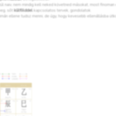
túl naiv, nem mindig kell neked követned másokat, most finoman 
meg, sőt
külfölddel
kapcsolatos tervek, gondolatok.
 simán ellene tudsz menni, de úgy, hogy kevesebb ellenállásba ütk