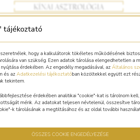
" tájékoztató
 szeretnélek, hogy a kalkulátorok tökéletes működésének bizto
árolására van szükség. Ezen adatok tárolása elengedhetetlen a 
s nyújtása érdekében. Az engedély megadásával, az
Általános sz
n és az
Adatkezelési tájékoztató
ban közöltekkel együtt ezt rés
ak tekintem.
ábbfejlesztése érdekében analitikai "cookie"-kat is tárolnom kell
tottságát mérik. Az adatokat teljesen névtelenül, összesítve táro
cookie"-k tárolásának a megtiltásához és az oldal további használa
ÖSSZES COOKIE ENGEDÉLYEZÉSE