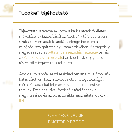
"Cookie" tájékoztató
Tájékoztatni szeretnélek, hogy a kalkulátorok tökéletes
működésének biztosításához "cookie"-k tárolására van
szükség. Ezen adatok tárolása elengedhetetlen a
minőségi szolgáltatás nyújtása érdekében. Az engedély
megadásával, az
Általános szerződési feltételek
ben és
az
Adatkezelési tájékoztató
ban közöltekkel együtt ezt
részedről elfogadottnak tekintem.
Az oldal továbbfejlesztése érdekében analitikai "cookie"-
kat is tárolnom kell, melyek az oldal látogatottságát
«
Főoldal
«
Blog
mérik. Az adatokat teljesen névtelenül, összesítve
tárolják. Ezen analitikai "cookie"-k tárolásának a
megtiltásához és az oldal további használatához klikk
IDE
.
Hogyan éljük meg a Ló-Nyúl
ÖSSZES COOKIE
leépítés magas szintjét?
ENGEDÉLYEZÉSE