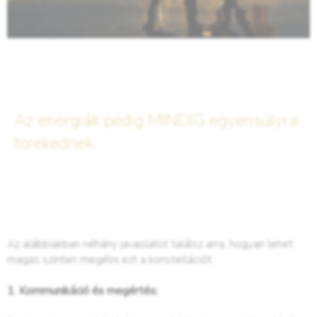
Az energiák pedig MINDIG egyensúlyra
törekednek.
Az alábbiakban néhány javaslatot találsz arra, hogyan lehet
magas szinten megélni ezt a konstellációt:
1. Kommunikáció és megértés: