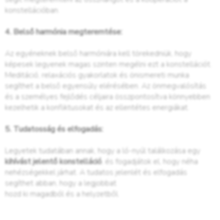
konstellációban.
4. Belső harmónia megteremtése:
Az egyéneknek belső harmóniára kell törekedniük, hogy
képesek legyenek magas szinten megélni ezt a konstellációt.
Meditáció, relaxációs gyakorlatok és önismereti munka
segíthet a belső egyensúly elérésében. Az önmegvalósítás
és a személyes fejlődés céljaira összpontosítva könnyebben
kezelhetik a konfliktusokat és az ellentétes energiákat.
5. Tudatosság és elfogadás:
Legyetek tudatában annak, hogy a ló-nyúl találkozása egy
kihívást jelentő konstelláció
, és fogadjátok el, hogy néha
nehézségekkel járhat. A tudatos jelenlét és elfogadás
segíthet abban, hogy a legjobbat
hozd ki magadból és a helyzetből.