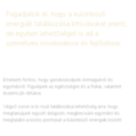
Fogadjátok el, hogy a különböző
energiák találkozása kihívásokat jelent,
de egyben lehetőséget is ad a
személyes növekedésre és fejlődésre.
Emellett fontos, hogy gondoskodjunk önmagukról és
egymásról. Figyeljünk az egészségre és a fizikai, valamint
érzelmi jól-létükre.
Végső soron a ló-nyúl találkozása lehetőség arra, hogy
megtanuljunk együtt dolgozni, megbecsülni egymást és
megtalálni a közös pontokat a különböző energiák között.