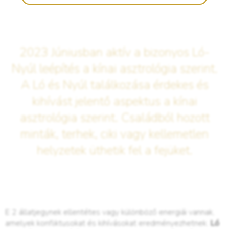
2023 Júniusban aktív a bizonyos Ló-
Nyúl leépítés a kínai asztrológia szerint.
A Ló és Nyúl találkozása érdekes és
kihívást jelentő aspektus a kínai
asztrológia szerint. Családból hozott
minták, terhek, ciki vagy kellemetlen
helyzetek üthetik fel a fejüket.
E 2 állatjegynek ellentétes vagy különböző energiái vannak,
amelyek konfliktusokat és kihívásokat eredményezhetnek.
Ló