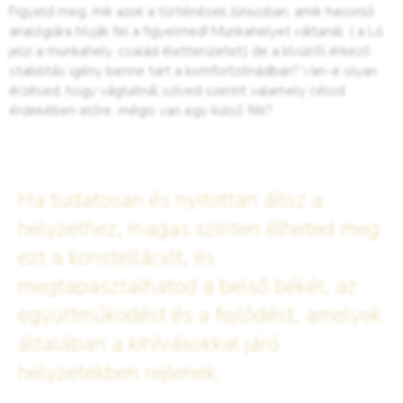
Figyeld meg, mik azok a történések Júniusban, amik hasonló
analógiára hívják fel a figyelmed! Munkahelyet váltanál, ( a Ló
jelzi a munkahely, család életterületet) de a kívülről érkező
stabilitás igény benne tart a komfortzónádban? Van-e olyan
érzésed, hogy vágtatnál szíved szerint valamely célod
érdekében előre, mégis van egy külső fék?
Ha tudatosan és nyitottan állsz a
helyzethez, magas szinten élheted meg
ezt a konstellációt, és
megtapasztalhatod a belső békét, az
együttműködést és a fejlődést, amelyek
általában a kihívásokkal járó
helyzetekben rejlenek.