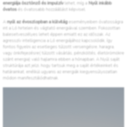
energiája ösztönző és impulzív
lehet, míg a
Nyúl inkább
óvatos
és óvatosabb hozzáállást képvisel.
A
nyúl az évoszlopban a külvilág
eseményeiben óvatosságra
int a Ló hirtelen és vágtató energiáival szemben. Fokozottan
balesetveszélyes lehet éppen emiatt ez az időszak. Az
agresszív intelligencia a Ló energiájához kapcsolódik, így
fontos figyelni az esetleges túlzott versengésre, haragra,
vagy önkifejezésre( túlzott vásárlás, pénzköltés, életörömökre
szánt energia) való hajlamra ebben a hónapban. A Nyúl saját
struktúrája azt jelzi, hogy tartsuk meg a saját értékeinket és
határainkat, enélkül ugyanis az energiák kiegyensúlyozatlan
módon manifesztálódhatnak.