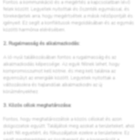
Fontos a kommunikáció és a megértés a kapcsolatban lévő
felek között. Legyetek nyitottak és őszinték egymással, és
törekedjetek arra, hogy megértsétek a másik nézőpontját és
igényeit. Ez segít a konfliktusok megoldásában és az egymás
közötti harmónia elérésében.
2. Rugalmasság és alkalmazkodás:
A ló-nyúl találkozásában fontos a rugalmasság és az
alkalmazkodás képessége. Az egyik félnek lehet, hogy
kompromisszumot kell kötnie, és meg kell találnia az
egyensúlyt az energiáik között. Legyetek nyitottak a
változásokra és hajlandóak alkalmazkodni az új
körülményekhez.
3. Közös célok meghatározása:
Fontos, hogy meghatározzátok a közös célokat és azon
dolgozzatok együtt. Találjátok meg azokat a területeket, ahol
a két fél egyetért, és fókuszáljatok ezekre a területekre. Ez
segít megteremteni az összhangot és a kooperációt a