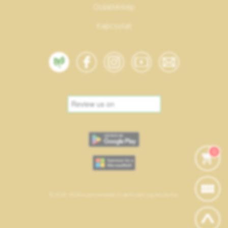
Oldaltérkép
Kapcsolat
0
© 2020-2026 suzannamester.hu • Minden jog fenntartva.