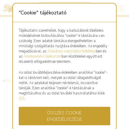
"Cookie" tájékoztató
Tájékoztatni szeretnélek, hogy a kalkulátorok tökéletes
működésének biztosításához "cookie"-k tárolására van
szükség. Ezen adatok tárolása elengedhetetlen a
minőségi szolgáltatás nyújtása érdekében. Az engedély
megadásával, az
Általános szerződési feltételek
ben és
az
Adatkezelési tájékoztató
ban közöltekkel együtt ezt
részedről elfogadottnak tekintem.
Az oldal továbbfejlesztése érdekében analitikai "cookie"-
kat is tárolnom kell, melyek az oldal látogatottságát
«
Főoldal
«
Blog
mérik. Az adatokat teljesen névtelenül, összesítve
tárolják. Ezen analitikai "cookie"-k tárolásának a
megtiltásához és az oldal további használatához klikk
IDE
.
2026. Február - A Jang Fém
ÖSSZES COOKIE
Tigris hónap
ENGEDÉLYEZÉSE