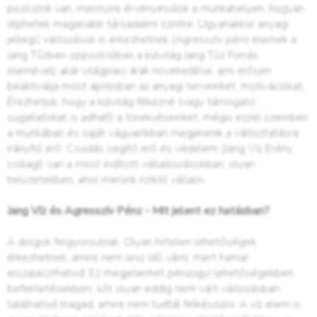
pozíciónk van, mennyire érvényesülök a munkahelyen, hogyan
léphetek magasabb társadalmi szintre. Ugyanakkor anyagi
jellegű változások is érkezhetnek (Agresszív pénz elemek a
Jang Tűzben oppozícióban a külvilág Jang Tűz Forrás
elemével) akár világpiaci árak növekedése, ami erősen
beaktiválja most áprilisban az anyagi terveinket, motivációkat.
Érezhetjük, hogy a külvilág fékezné (vagy támogató
sugallatokat is adhat!) a törekvéseinket, mégis ezzel szemben
a munkában és saját vágyainkban megjelenik a változtatásra
irányító erő. Csodás segítő erő és védelem (Jang Víz Erény
csillag!) van a most indított vállalkozásokban, olyan
helyzetekben, ahol merünk rizikót vállalni.
Jang Víz és Agresszív Pénz - Mit jelent ez hatásban?
A dolgok felgyorsulnak. Olyan hirtelen lehetőségek
érkezhetnek, amire nem lesz idő várni, mert hamar
elszalaszthatod. Ez megjelenhet pénzügyi lehetőségekben,
befektetésekben, sőt olyan eddig nem várt változásban
találhatod magad, amire nem tudtál felkészülni. A víz elem is