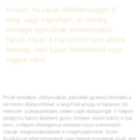
Hiszen, ha valaki féltékenységet él
meg, vagy irigységet, az mindig
önmaga hiányának elismeréséből
fakad. Ha ez a hiányérzet nem létezik
benned, nem tudsz féltékennyé vagy
iriggyé válni.
Privát teredben, otthonodban, pároddal igyekezz feloldani a
túl merev álláspontokat, a Jang Föld amúgy is hajlamos túl
mereven, (sziklaszilárdan) védeni saját álláspontját. A Majom
pedig tűz tükrös állatként gyors, hirtelen, olykor bántó is tud
lenni. A Majom intelligencia elemben most a kimondott
szavak, megnyilvánulásban is megmutatkozhat. Gyors
észjárással lehet kimondunk vagy nekünk mondanak olyat, ami