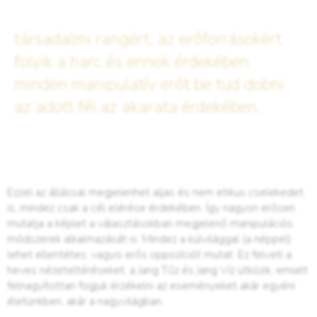
társadalmi rangért, az erőforrásokért
folyik a harc és ennek érdekében
minden manipulatív erőt be tud dobni
az adott fél az akarata érdekében.
Ezzel az állással megjelenhet aljas és nem etikus cselekedet
is, mindez csak a cél elérése érdekében. Így nagyon erősen
mutatja a képlet a választásokban megjelenő manipulációs
módszerek alkalmazását is. Mindez a külvilággal (a néppel)
lehet ellentétes, vagyis erős oppozíciót mutat. Ez felveti a
heves nézeteltéréseket, a Jang Tűz és Jang Víz ütközik, emiatt
felnagyítottan fogjuk érzékelni az eseményeket akár egyéni
életünkben, akár a nagyvilágban.