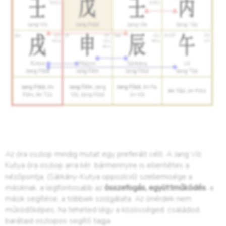
Az óra oszlop mindig mutat egy preferált célt. A Jang Víz
Kutya óra oszlop arra kér, bármennyire is ellentétes a
nézőpontja, (Sárkány-Kutya oppozíció) szellemisége a
másiknak, a legfontosabb az
összefogás, együttműködés
, a
másik segítése, a többiek szolgálata. Az önérdek nem
működőképes, ha teheted légy a közösséged, családod,
barátaid oszlopos segítő tagja.