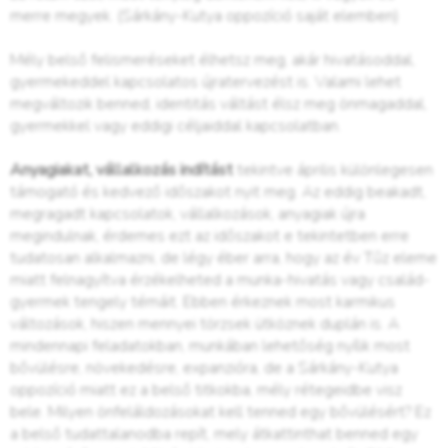
merre megyek. (Sárkány-Kutya oppozíció saját elemben)
Mély belső felismeréseket élhetsz meg, akár hivatásoddal,
gyermekeddel kapcsolatos újratervezést is. Valami lehet
megváltozik benned, identitás váltást élsz meg önmagaddal,
gyermekkel vagy eddigi céljaiddal kapcsolatban.
Anyagiakat, vállalkozás indítást
tekintve április különlegesen
támogató és kedvező időszakot nyit meg. Az eddig beakadt,
megragadt kapcsolatok, vállalkozások, anyagiak újra
megindulnak, érdemes ezt az időszakot e tekintetben erre
tudatosan alkalmazni, de légy éber arra, hogy az év Tűz eleme
miatt felnagyítva érzékelheted a munka-hivatás vagy család-
gyermek tengely témáit. Ebben érkeznek most karmikus
változások, hiszen mennyei törzsek ütköznek duplán is. A
mindennapi feladatokban, munkában lehetőség nyílik most
bővülésre, növekedésre, expanzióra, de a Sárkány-Kutya
oppozíció miatt ez a belső titkokba, mély rétegeidbe visz
bele. Milyen önfeláldozásokat kell tenned egy bővülésért? Ez
a belső tudattalanodba repít, mely átkattinthat benned egy