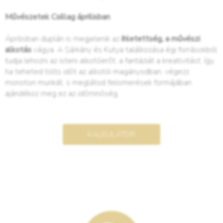
Művészetek Csillag áprilisban
Áprilisban duplán is megjelenik az
ihletettség, a művészi
alkotás
vágya. A Sárkány és Kutya találkozása égi forrásokból
tudja lehozni az isteni alkotóerőt, a fantáziát a kreativitást, így,
ha teheted tölts időt az alkotói magányodban, végezz
monoton munkát, s meglátod felismerések formájában
ajándékoz meg ez az időminőség.
KALKULÁTOR