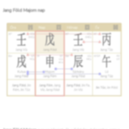
Jang Föld Majom nap