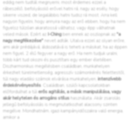
eddig nem tudtál megnyerni, most érdemes ezzel a
rábeszélő, befolyásoló erővel hatni rá, nagy az esély, hogy
sikerre viszed, de legalábbis hatni tudsz rá most. Arra kell
nagyon figyelni, hogy annyira nagy az erő ebben, hogy ha nem
figyelsz túlzóan akaratossá válhatsz, vagy épp válhatnak
veled mások. Ezért az
I-Ching
ben ennek az oszlopnak az
"a
nagy megfékezése"
nevet adták. Utalva ezzel az olyan erőre,
ami akár prédájává, áldozatává is teheti a másikat, ha az éppen
nem figyel. 2 élű fegyver a nagy erő. Ha nem tudjuk uralni,
több kárt tud okozni és pusztítani egy ember életében.
Diszharmonikus megélésben családban, munkahelyen
érkezhet türelmetlenség, agresszív számonkérés felettestől,
túl nagy eladási számok elvárása munkahelyen,
intenzívebb
érdekérvényesítés
. Családban, szülői kapcsolatokban
előfordulhat a túl
erős agitálás, a másik manipulálása, vagy
akár helytelen és arrogáns stílus
használata. Akár zsarolás
jellegű befolyásolás is megmutatkozhat alacsony szinten
megélve. Mondhatnám, igazi kampányidőszakra való energia,
amikor a