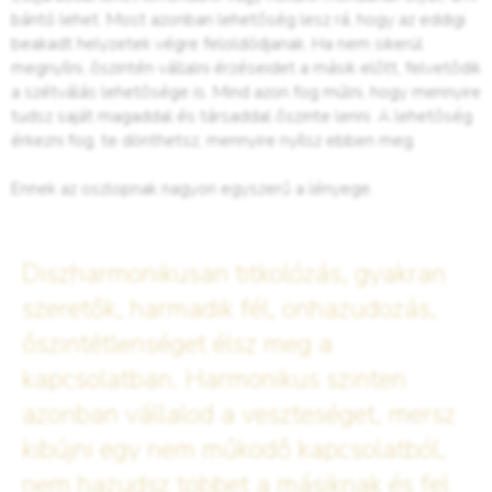
bántó lehet. Most azonban lehetőség lesz rá, hogy az eddigi
beakadt helyzetek végre feloldódjanak. Ha nem sikerül
megnyílni, őszintén vállalni érzéseidet a másik előtt, felvetődik
a szétválás lehetősége is. Mind azon fog múlni, hogy mennyire
tudsz saját magaddal és társaddal őszinte lenni. A lehetőség
érkezni fog, te dönthetsz, mennyire nyílsz ebben meg.
Ennek az oszlopnak nagyon egyszerű a lényege.
Diszharmonikusan titkolózás, gyakran
szeretők, harmadik fél, önhazudozás,
őszintétlenséget élsz meg a
kapcsolatban. Harmonikus szinten
azonban vállalod a veszteséget, mersz
kibújni egy nem működő kapcsolatból,
nem hazudsz többet a másiknak és fel