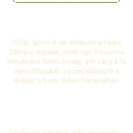
2026. április 4.-én átlépünk a földes
Sárkány jegyébe, ismét egy 3 havonta
felbukkanó földes hónap, ami zárja a fa
elem időszakát, s ezzel előkészíti a
terepet a tüzes elemű hónapoknak.
„Aki legyőz másokat, erős; aki legyőzi