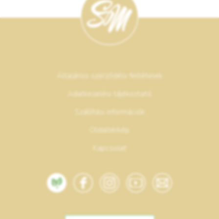
Általános szerződési feltételek
Adatkezelési tájékoztató
Szállítási információk
Oldaltérkép
Kapcsolat