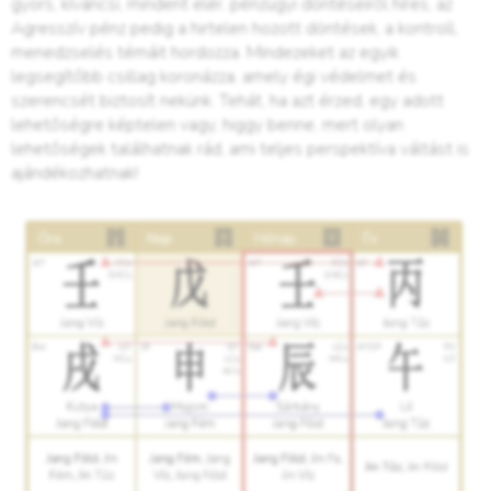
gyors, kíváncsi, mindent elér, pénzügyi döntéseiről híres, az
Agresszív pénz pedig a hirtelen hozott döntések, a kontroll,
menedzselés témáit hordozza. Mindezeket az egyik
legsegítőbb csillag koronázza, amely égi védelmet és
szerencsét biztosít nekünk. Tehát, ha azt érzed, egy adott
lehetőségre képtelen vagy, higgy benne, mert olyan
lehetőségek találhatnak rád, ami teljes perspektíva váltást is
ajándékozhatnak!