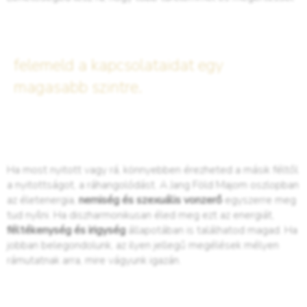
felemeld a kapcsolataidat egy
magasabb szintre.
Ha most nyitott vagy rá, könnyebben érezheted a másik féltől
a nyitottságot, a ráhangolódást. A Jang Föld Majom oszlopban
az életenergia,
nemiség és szexuális vonzerő
egyszerre meg
tud nyílni. Ha diszharmonikusan éled meg ezt az energiát,
féltékenység és irigység
állapotában is találhatod magad. Ha
jobban belegondolunk, az ilyen jellegű megélések mélyen
rámutatnak arra, mire vágyunk igazán.