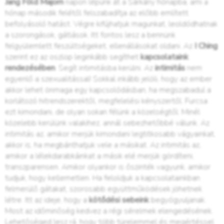
Jang Föld Majom
napon lépünk át a Sárkány hónapba, ami a
hónap második felétől felszabadítja az előbb említett
befolyásoló hatást. Végre kifújhatjuk magunkat, leoldódhatnak
a szorongások, gátlások. Itt fontos lesz a bennünk
felgyülemlett feszültségeket, ellenállásokat oldani. Az
I Ching
szerint ez az oszlop leginkább segíthet
kapcsolataink
rendezésében
. Segít intimitásba kerülni. Az
intimitás
nem
egyenlő a szexualitással! Sokkal inkább jelöli, hogy az ember
akkor lehet önmaga egy kapcsolódásban, ha megszabadul a
korlátozó hitrendszerektől, megfelelési kényszertől. Furcsa
ezt kimondani, de olyan sokan félünk a közelségtől. Minél
közelebb kerülünk valakihez, annál sebezhetőbbé válunk. Az
intimitás az, amikor merjük kimondani legtitkosabb vágyainkat,
akkor is, ha megbánthatjuk vele a másikat. Az intimitás az,
amikor a lélekdarabkáinkat a másik elé merjük gördíteni,
transzparensen. Amikor olyankor is őszinték vagyunk, amikor
tudjuk, hogy kellemetlen. Ha feloldjuk a kapcsolatainkban
felmerülő gátakat, szorosabb együttműködések jöhetnek
létre. Itt az ideje, hogy a
kötődési sebeink
begyógyuljanak.
Most az időminőség kedvez a régi sérelmek elengedésének.
Lehetőséged lesz rá, hogy több türelemmel és megértéssel