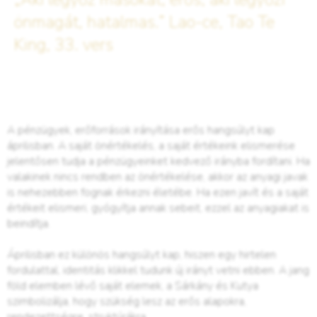
önmagát, hatalmas.” Lao-ce, Tao Te
King, 33. vers
A pénzügyek, erőforrások irányítása erős hangsúlyt kap
áprilisban. A saját önértékelés, a saját értékeink elismerése
jelentősen tudja a pénzügyeinket kedvező irányba fordítani. Ha
valakinek nincs rendben az önértékelése, akkor az anyagi javak
is nehezebben fognak érkezni életébe. Ha ezen javít és a saját
értékeit elismeri, gyógyítja annak sebeit, ezzel az anyagiakat is
beindítja.
Áprilisban ez különös hangsúlyt kap, hiszen egy hirtelen
fordulattal, identitás klikkel tudunk új irányt vetni ebben. A jang
föld elemben lévő saját elemek, a Sárkány és Kutya
szimbolizálja, hogy szükség lesz az erős alapokra,