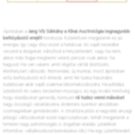
Áprilisban a
Jang Víz Sárkány a Kínai Asztrológia legnagyobb
befolyásoló erejét
hordozza. Kollektíven megjelenik ez az
energia, így vagy élsz ezzel a hatással, és saját kezedbe
veszed a dolgokat, irányítod a helyzeteidet, vagy ha nem,
akkor más fogja megtenni veled, persze csak akkor, ha
hagyod. Ha van valami, amit régóta vártál (költözés,
élethelyzet változás, felmondás, új munka), most áprilisban
erős befolyásoló erő érkezik, amit fel tudsz használni
tudatosan akár saját szakmai kibontakozásodra. Ha például
üzletkötő és sales területen mozogsz, ez egy kiváló minőség,
hogy eladásokat generálj, könnyen
rá tudsz venni másokat
nagy összegű vásárlásokra, érdemes ilyenkor akciókban,
csomagokban gondolkodni. A struktúra jelöli a nagyobb anyagi
jellegű változásokat ezzel kapcsolatosan, tehát megjelenik a
hirtelen nagy pénzmozgás is (ingatlan eladás, jutalékok
kifizetése, vállalkozásod beindulása stb.) Ha egy üzletfeledet