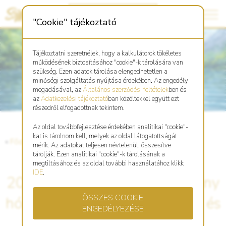
"Cookie" tájékoztató
Tájékoztatni szeretnélek, hogy a kalkulátorok tökéletes
működésének biztosításához "cookie"-k tárolására van
szükség. Ezen adatok tárolása elengedhetetlen a
minőségi szolgáltatás nyújtása érdekében. Az engedély
megadásával, az
Általános szerződési feltételek
ben és
az
Adatkezelési tájékoztató
ban közöltekkel együtt ezt
részedről elfogadottnak tekintem.
Az oldal továbbfejlesztése érdekében analitikai "cookie"-
kat is tárolnom kell, melyek az oldal látogatottságát
«
Főoldal
«
Blog
mérik. Az adatokat teljesen névtelenül, összesítve
tárolják. Ezen analitikai "cookie"-k tárolásának a
megtiltásához és az oldal további használatához klikk
IDE
.
2026. április 4. Jang Víz Sárkány
ÖSSZES COOKIE
hónap - tudatos befolyásolás és
ENGEDÉLYEZÉSE
a közösségek építő ereje