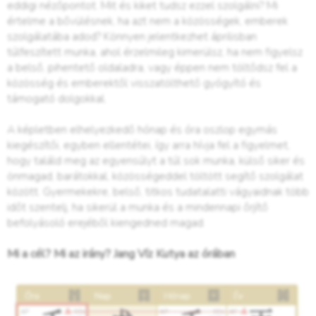
eddigi nézőpontot. Mit és kiket tudsz ezzel szolgálni? Mi
értelme a bővülésnek, ha azt nem a közösségek, emberek
szolgálatába adod? Könnyen jelentkezhet áprilisban
túlfeszített munka, ahol érzelmileg kimerülsz, ha nem figyelsz
a belső, pihentető oldaladra, vagy éppen nem töltődsz fel a
közösség és emberektől visszatölthető gyógyító és
támogató dolgokkal.
A képletben elhelyezkedő hónap és óra oszlop egymás
kiegészítői, egyben ellentétei, így arra hívja fel a figyelmet,
hogy találd meg az egyensúlyt a túl sok munka, külső siker és
önmagad, barátokkal, közösségeddel töltött segítő szolgálat
között. Gyermekekre, belső, titkos tudatalatti vágyaidnak több
időt szentelj, ha sikerül a munka és a mindennapi őrjítő
befolyásoló erejéből kiengedned magad.
Mi a cél? Mi az irány? Jang Víz Kutya az órában