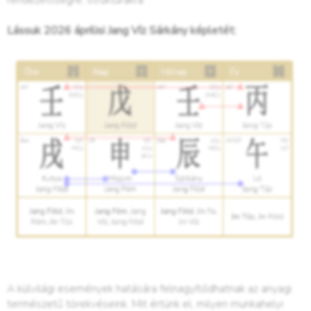
rendezettségre, struktúrákra.
Lássuk 2026 áprilisi Jang Víz Sárkány képletét:
A külvilági események hatására felnagyítódhatnak az anyagi
természetű törekvéseink. Mit értünk el, milyen munkahelyi