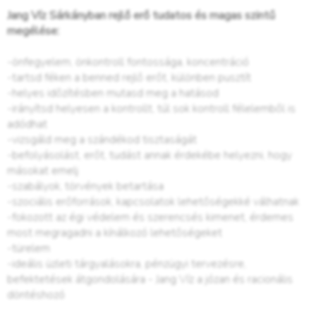
Jang Víz Sárkányban rejlő erő tudatos és magas szintű
megélése:
-önfegyelem, önkontroll fontossága, koncentráció
-tartsd féken a benned rejlő erőt, különben pusztít
-helyes időzítésben mutasd meg a hatásod
-irányítsd helyesen a kontrollt, túl sok kontroll félelemből is
adódhat
-vizsgáld meg a szándékod tisztaságát
-befolyásolást, erőt, tudást annak érdekébe helyezni, hogy
másokat emelj
-szabályok, törvények betartása
-szociális erőforrások, kapcsolatok lehetőségekké válhatnak
-fokozott az égi védelem és szerencsés kimenet, érdemes
most megragadni a kínálkozó lehetőségeket
-türelem
-ideális üzleti tárgyalásokra, pénzügyi tervezésre,
befektetések átgondolására - Jang Víz a józan és racionális
döntéshozó