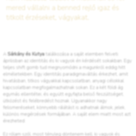
mered vállalni a benned rejlő igaz és
titkolt érzéseket, vágyakat.
A
Sárkány és Kutya
találkozása a saját elemben felveti
áprilisban az identitás és ki vagyok én kérdését sokakban. Egy
teljes shift gomb tud megnyomódni a magunkról eddig hitt
elméletekben. Egy identitás paradigmaváltás érkezhet, amit
hivatásban, titkos vágyakkal kapcsolatban, anyagi célokkal
kapcsolatban megfogalmazhatnak sokan. Ez a két földi ág
egymás ellentétei, és együtt egyfajta belső feszültséget,
ütközést és felébredést hoznak. Ugyanakkor nagy
felismeréseket, könnyebb rálátást is adhatnak álmok, jelek,
különös megérzések formájában. A saját elem miatt most azt
érezheted:
Ez rólam szól, most tényleg döntenem kell, ki vagyok és