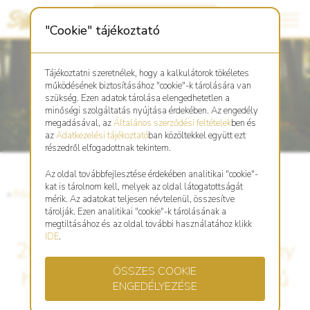
"Cookie" tájékoztató
Tájékoztatni szeretnélek, hogy a kalkulátorok tökéletes
működésének biztosításához "cookie"-k tárolására van
szükség. Ezen adatok tárolása elengedhetetlen a
minőségi szolgáltatás nyújtása érdekében. Az engedély
megadásával, az
Általános szerződési feltételek
ben és
az
Adatkezelési tájékoztató
ban közöltekkel együtt ezt
részedről elfogadottnak tekintem.
Az oldal továbbfejlesztése érdekében analitikai "cookie"-
kat is tárolnom kell, melyek az oldal látogatottságát
«
Főoldal
«
Blog
mérik. Az adatokat teljesen névtelenül, összesítve
tárolják. Ezen analitikai "cookie"-k tárolásának a
megtiltásához és az oldal további használatához klikk
IDE
.
2025.04.04. Jang Fém Sárkány
ÖSSZES COOKIE
hónap - törj magasabb rendű
ENGEDÉLYEZÉSE
célok felé!