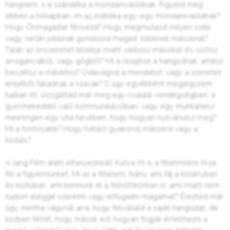
hangnem, s a szándéka a mondanivalódnak. Figyeld meg
ebben a hónapban, mi az indítéka egy-egy mondanivalódnak?
Hogy Önmagadat fényezd? Hogy megmutasd milyen szép
vagy, netán jobbnak gondolod magad, többnek másoknál?
Talán az önszeretet blokkja miatt vádolsz másokat és szólsz
arroganciából, vagy gőgből? Mi a rezgése a hangodnak, amikor
beszélsz a másikhoz? Odavágod a mondatot, vagy a szeretet
erejéből fakadnak a szavak? S úgy egyébként megjegyzem
halkan itt, vizsgáltad már meg egy családi vendégségben, a
gyermekeddel való kommunikációban, vagy egy munkahelyi
meetingen egy vita hevében, hogy hogyan nyilvánulsz meg?
Mi a fontosabb? Hogy hatást gyakorolj másokra vagy a
közlés?
A Jang Fém alatt elhelyezkedő Kutya itt is a félelmekre hívja
fel a figyelmünket. Mi az a félelem, hiány, ami fáj a kislányban
és kisfiúban, ami bennünk él a felnőttkorban is, ami miatt nem
tudom eléggé szeretni vagy elfogadni magamat? Érezted már
úgy, mintha vágynál arra, hogy felvállald a saját hangodat, de
közben féltél, hogy mások ezt hogyan fogják értelmezni a