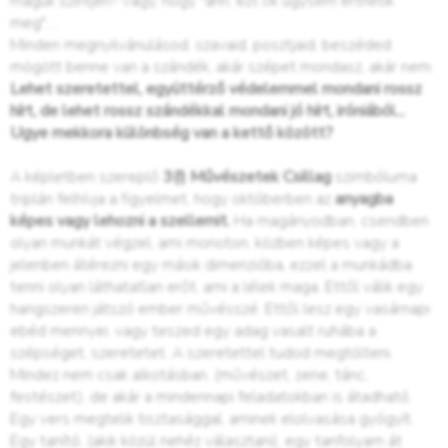
maguk szintjén? Vagy, hogy "áhh, ezt ők úgysem érthetik
meg"....
Minden megnyilvánulásod, szavaid, posztjaid, beszéded
mögött benne van a szándék, akár szépet mondasz, akár nem.
Lehet szeretettel, együttérző védelemmel mondani rossz
hírt, de lehet rossz szándékkal mondani jó hírt, iróniából...
Ugye mekkora különbség van a kettő között?
A képletben szereplő
3(!) Művészetek Csillag
szimbóluma
triplán felhívja a figyelmet, hogy októberben az
anyagba
képes vagy lehozni a szellemit.
Ha magányodban, csendben
olyan munkát végzel, ami monoton, közben képes vagy a
jelenben átérezni egy másik dimenzióba, ezzel a munkádba
tenni olyan láthatatlan erőt, ami a lélek maga. Ettől válik egy
hangszeren játszó ember művésszé. Ettől lesz egy vasárnapi
ebéd mennyei, vagy teszed egy adag vasalt ruhába a
szépséget, szeretetet. A szeretettel tudod megtölteni.
Mindez nem csak alkotásban, (művészet, zene, tánc,
festészet), de akár a mindennapi feladatokban is átadható.
Egy vers megtelik tisztasággal, aminek elolvasása gyógyít.
Egy tanító, (akik közül nehéz választani), egy tanfolyam át