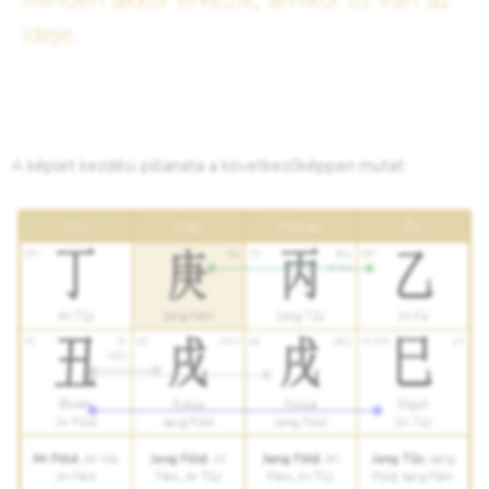
ideje.
A képlet kezdési pillanata a következőképpen mutat: