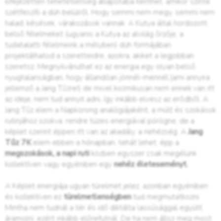
kifejezetten tehetetlenség állapotába keríthet, amikor szinte
szétfeszíti a düh belülről. Hogy semmi nem megy, semmi nem
halad, késések, várakozások vannak. A Kutya által hordozott
belső félelmeket (ugyanis a Kutya az alvilág őrzője, a
tudatalatti félelmeink a mélyben) düh formájában
projektálhatod a szeretteidre, azokra, akiket a legjobban
szeretsz. Megnyilvánulhat ez az energia egy olyan belső
nyugtalanságban, hogy állandóan jönnél-mennél,(ami annyira
jellemző a Jang Tűzre!) de mivel kozmikusan nem ennek van itt
az ideje, nem tud annyit adni, így inkább elvesz az erődből. A
Jang Tűz elem a Napkorong analógiájaként, a múlt és szokások
rutinjához szokva, rendre tüzes energiával pörögne, de a
képlet szerint éppen itt van az akadály, a nehézség. A
Jang
Tűz 7K
elem ebben a hónapban, tehát lehet, épp a
megszokások, a napi ruti
közben egyszer csak megélünk
kollektíven vagy egyéniben egy
nehéz életeseményt.
A Képlet energiája ugyan türelmet jelez, azonban egyéniben
és kollektíven ez
türelmetlenségben
tud megmutatkozni.
Mintha nem tudnál a tér és idő diktálta lassúsággal együtt
áramolni, ezért inkább előrefutnál. De ha nem állsz meg most