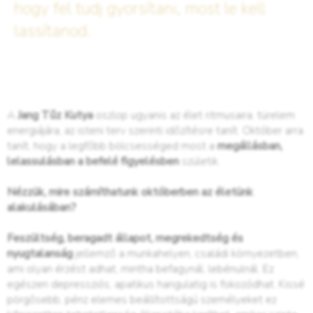
hogy fel tudj gyorsítani, most le kell
lassítanod.
A
Jang Tűz Kutya
oszlop ugyanis az élet ritmusaira, türelem
energiájára, az isteni terv szerinti időzítésre tanít. Október arra
tanít, hogy a legfőbb bölcsességed most a
megállásban,
lelassulásban a befelé figyelésben
születik.
Nézzük, mire számíthatunk októberben az életünk
alakulásában?
Feszültség, beragadt állapot, megrekedtség és
nyugtalanság
jellemző a munkahelyen, családi környezetben,
ami olyan érzést adhat, mintha befagynál, lebénulnál. Ez
egészen depressziós, apatikus hangulatig is fokozódhat. Kissé
pörgősebb, pénz elemes beállítottságú személyeket ez