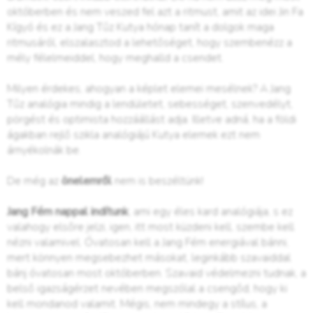
októberben és nem veszed fel azt a ritmust, amit az idei Jin Fa
Kígyó és ez a Jang Tűz Kutya hónap tanít a dolgok maga
ritmusáról, elszalasztod a lehetőséget, hogy szembenézz a
mély félelmeiddel, hogy meghalld a csendet.
Milyen érdekes, ahogyan a képlet elemei mesélnek? A Jang
Tűz analógia mindig a lendületet, sebességet, szenvedélyt,
pörgést és optimista hozzáállást adja. Illetve adná, ha a földi
ágakban rejlő szikla analógiájú Kutya elemek ezt nem
árnyékolnák be.
De még az
önelemről
nem is beszéltünk!
Jang Fém nappal indítunk
, ami egy éles kard analógiája, s ez
valahogy elsőre jelzi, igen, itt most küzdeni kell, szembe kell
nézni valamivel. Óvatosan kell a Jang Fém energiával bánni,
mert könnyen megsebezhet másokat, leginkább szavaiddal
bánj óvatosan most októberben. Szavaid védelmezni tudnak, a
belső igazságérzet nevében megszólal a csengőd, hogy ki
kell mondanod valamit. Mégis, nem mindegy a stílus, a