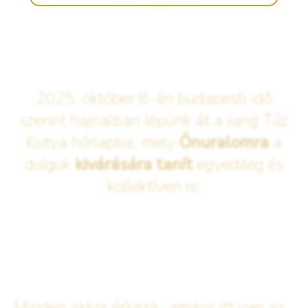
2025. október 8-án budapesti idő
szerint hajnalban lépünk át a Jang Tűz
Kutya hónapba, mely
Önuralomra
a
dolgok
kivárására tanít
egyedileg és
kollektíven is:
Minden akkor érkezik, amikor itt van az