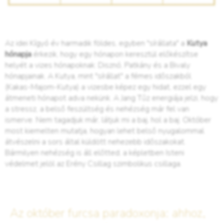
Az idei Kígyó év harmadik földes, egyben "sírállata" a
Kutya
hónapja
érkezik, hogy egy hónapon keresztül előkészítse
helyét a vizes hónapoknak: Disznó, Patkány és a Bivaly
hónapjainak. A Kutya, mint "sírállat" a fémes időszakból
(Kakas-Majom-Kutya) a vizesbe képez egy hidat, ezzel egy
átmeneti hónapot adva nekünk. A Jang Tűz energiája jelzi, hogy
a stressz, a belső feszültség és nehézség már fel van
ismerve. Nem tagadjuk már, látjuk mi a baj, hol a baj. Október
most kiemelten mutatja, hogyan lehet belső nyugalommal
átvészelni a sors által küldött nehezebb időszakokat.
Bármilyen nehézség is áll előtted, a képletben Isteni
védelmet jelöl az Erény Csillag szimbolikus csillaga.
Az október furcsa paradoxonja: ahhoz,