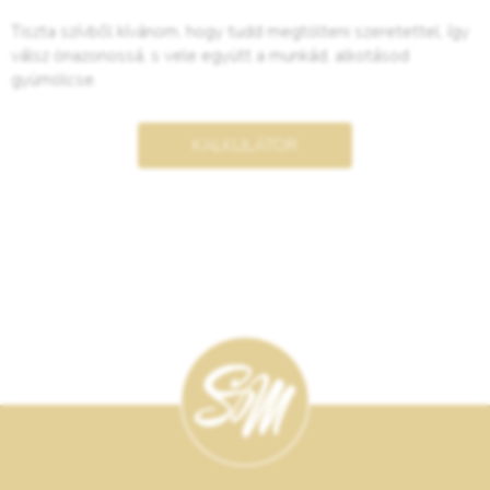
Tiszta szívből kívánom, hogy tudd megtölteni szeretettel, így
válsz önazonossá, s vele együtt a munkád, alkotásod
gyümölcse.
KALKULÁTOR