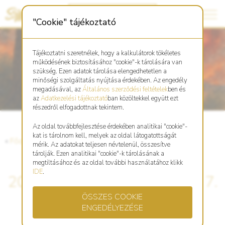
"Cookie" tájékoztató
Tájékoztatni szeretnélek, hogy a kalkulátorok tökéletes
működésének biztosításához "cookie"-k tárolására van
szükség. Ezen adatok tárolása elengedhetetlen a
minőségi szolgáltatás nyújtása érdekében. Az engedély
megadásával, az
Általános szerződési feltételek
ben és
az
Adatkezelési tájékoztató
ban közöltekkel együtt ezt
részedről elfogadottnak tekintem.
Az oldal továbbfejlesztése érdekében analitikai "cookie"-
kat is tárolnom kell, melyek az oldal látogatottságát
«
Főoldal
«
Blog
mérik. Az adatokat teljesen névtelenül, összesítve
tárolják. Ezen analitikai "cookie"-k tárolásának a
megtiltásához és az oldal további használatához klikk
IDE
.
2025. Október 8. - November 7.
ÖSSZES COOKIE
- Jang Tűz Kutya hónap
ENGEDÉLYEZÉSE
elemzése