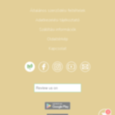
Általános szerződési feltételek
Adatkezelési tájékoztató
Szállítási információk
Oldaltérkép
Kapcsolat
0