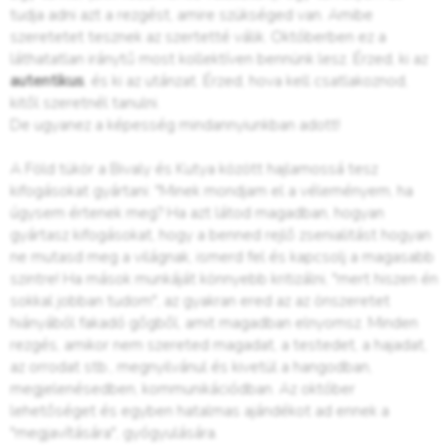
tudja adni azt a rezgést, amire szükséged van. Amibe
szeretetet tesznek az szertetté válik. Októberben ez a
láthatatlan iránytű most kollektíven bennünk lesz. Érzed, ki az
autentikus
, és ki az utánzat. Érzed, hova kell csatlakoznod,
kitől szeretnél tanulni.
De ugyanez a képesség mindannyiunkban adott!
A Föld tükör a Bivaly és Kutya között hajlamossá tesz
kifogásokat gyártani: "Minek mondjam el a véleményem, ha
úgysem értenek meg? Ha azt látod magadban, hogyan
gyártasz kifogásokat, hogy a benned rejlő zsenialitást hogyan
ne mutasd meg a világnak, ismerd fel és kapcsolj a magasabb
szintre! Ha mások munkáját könnyebb kritizálni, "mert hiszen én
sokkal jobban tudom", az gyakran ered az az önszeretet
hiányából fakadó gőgből, amit magadban elnyomsz. Minden
rezgés, amikor nem szereted magadat, a testedet, a hajadat,
az orrodat stb., megnyilvánul és kivetül a hangodban,
megjelenésedben, kommunikációdban. Az október
lehetőséget és egyben hatalmas ajándékot ad ennek a
"megjavítására", gyógyulására.