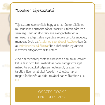
"Cookie" tájékoztató
Tájékoztatni szeretnélek, hogy a kalkulátorok tökéletes
működésének biztosításához "cookie"-k tárolására van
szükség. Ezen adatok tárolása elengedhetetlen a
minőségi szolgáltatás nyújtása érdekében. Az engedély
megadásával, az
Általános szerződési feltételek
ben és
az
Adatkezelési tájékoztató
ban közöltekkel együtt ezt
részedről elfogadottnak tekintem.
Az oldal továbbfejlesztése érdekében analitikai "cookie"-
kat is tárolnom kell, melyek az oldal látogatottságát
«
Főoldal
«
Blog
mérik. Az adatokat teljesen névtelenül, összesítve
tárolják. Ezen analitikai "cookie"-k tárolásának a
megtiltásához és az oldal további használatához klikk
IDE
.
2025. augusztus 7. -
ÖSSZES COOKIE
szeptember 7. - Jang Fa Majom
ENGEDÉLYEZÉSE
hónap elemzése