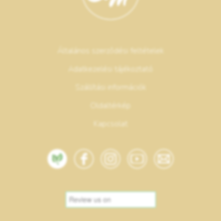
Általános szerződési feltételek
Adatkezelési tájékoztató
Szállítási információk
Oldaltérkép
Kapcsolat