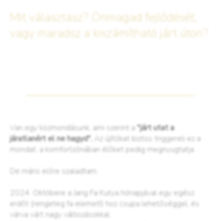
Mit választasz? Önmagad fejlődését,
vagy maradsz a kiszámítható járt úton?
Van egy közmondásunk, ami szerint a
"járt utat a
járatlanért el ne hagyd".
Az újítókat biztos triggereli ez a
mondat, a komfortzónában élőket pedig megnyugtatja.
De máris előre szaladtam.
2024. Októbere a Jang Fa Kutya hónapjával egy egész
erdőt (rengeteg fa elemet!) hoz csupa lehetőséggel, és
várva várt nagy változásokkal.