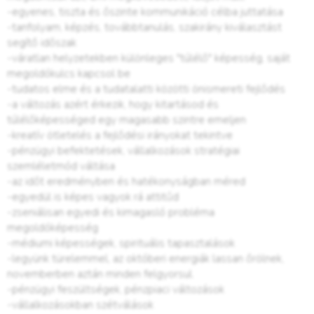
-egyenes, tiszta és őszinte kommunikáció célba juttatása
-tanfolyam, képzés, továbbtanulás, szakirány kiválasztást
segítő időszak
-váratlan helyzetekben különleges "túlélő" képesség, saját
megoldókulcs kapcsol be
-tudatos elme és a tudatalatti közötti önismereti fejlődés
-a változás azért érkezik, hogy kitartásod és
túlélőképességed egy magasabb szintre emeljen
-kreatív ötletelés a fejlődési irányokat tekintve
-pénzügyi befektetések, vállalkozások stratégiai
szemléletmód váltása
-az időt eredményben és hatékonyságban méred
-egyedül is képes vagyok rá attitűd
-zseniálisan egyedi és kimagasló probléma
megoldóképesség
-médiumi képességek, spirituális tapasztalások
-legyünk türelemmel, az októberi energiák lassan őrölnek,
novemberben aztán minden felgyorsul.
-pénzügyi feszültségek, pénzpiaci változások
-vállalkozásokban szétválások