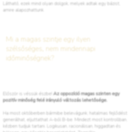
Látható, ezek mind olyan dolgok, melyek adtak egy bázist,
amire alapozhattunk.
Mi a magas szintje egy ilyen
szélsőséges, nem mindennapi
időminőségnek?
Először is véssük észbe!
Az oppozíció magas szinten egy
pozitív minőség felé irányuló változás lehetősége.
Ha most októberben bármibe belevágunk, hatalmas fejlődést
generálhat, eljuttathat A-ból B-be. Mindezt most kontrollban,
kézben tudjuk tartani. Logikusan, racionálisan, higgadtan és