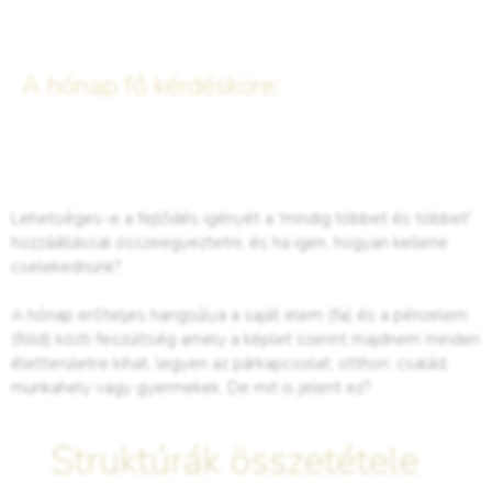
A hónap fő kérdésköre:
Lehetséges-e a fejlődés igényét a 'mindig többet és többet'
hozzáállással összeegyeztetni, és ha igen, hogyan kellene
cselekednünk?
A hónap erőteljes hangsúlya a saját elem (fa) és a pénzelem
(föld) közti feszültség amely a képlet szerint majdnem minden
életterületre kihat, legyen az párkapcsolat, otthon, család,
munkahely vagy gyermekek. De mit is jelent ez?