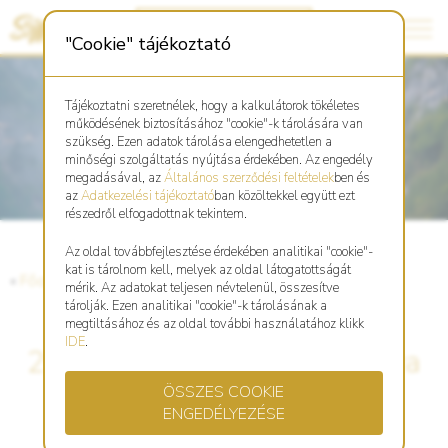
"Cookie" tájékoztató
Tájékoztatni szeretnélek, hogy a kalkulátorok tökéletes
működésének biztosításához "cookie"-k tárolására van
szükség. Ezen adatok tárolása elengedhetetlen a
minőségi szolgáltatás nyújtása érdekében. Az engedély
megadásával, az
Általános szerződési feltételek
ben és
az
Adatkezelési tájékoztató
ban közöltekkel együtt ezt
részedről elfogadottnak tekintem.
Az oldal továbbfejlesztése érdekében analitikai "cookie"-
kat is tárolnom kell, melyek az oldal látogatottságát
«
Főoldal
«
Blog
mérik. Az adatokat teljesen névtelenül, összesítve
tárolják. Ezen analitikai "cookie"-k tárolásának a
megtiltásához és az oldal további használatához klikk
IDE
.
2024 Október - Jang Fa Kutya
ÖSSZES COOKIE
hónap - biztonság és az
ENGEDÉLYEZÉSE
önfejlődés dilemmája