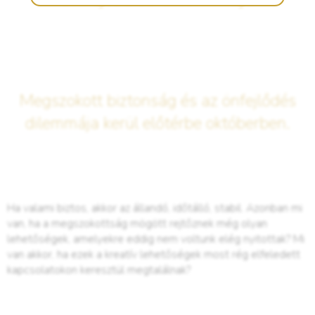
Megszokott biztonság és az önfejlődés
dilemmája kerül előtérbe októberben.
Ha valami biztos, akkor az állandó, időtálló, stabil. Azonban mi
van, ha a megszokottság mögött rejtőznek még olyan
lehetőségek, amelyekre eddig nem voltunk elég nyitottak? Mi
van akkor, ha ezek a kreatív lehetőségek most rég elfeledett
kapcsolatokon keresztül megtalálnak?