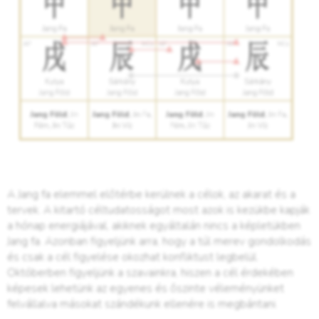
A Jang fa elemmel előtérbe kerülnek a célok, az akarat és a
tervek. A kitartó céltudatosságot most azok is kezükbe kapják
a hónap energiájával, akiknek egyáltalán nincs a képletükben
Jang fa. Azonban figyeljünk arra, hogy a túl merev gondolkodás
és csak a cél figyelése okozhat konfliktust legbelül.
Októberben figyeljünk a szavainkra, hiszen a cél érdekében
képesek lehetünk az egyenes és őszinte véleményünket
felvállalva másokat szándékunk ellenére is megbántani.