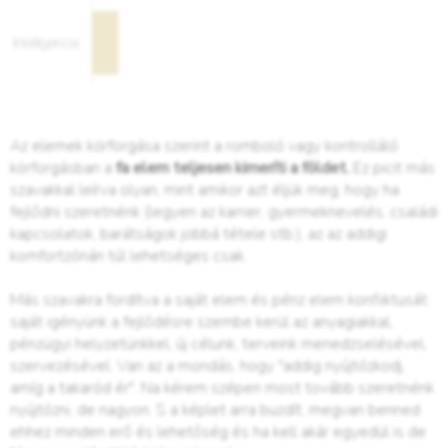
Az elemek körforgása szerint a romboló vagy kontrolláló
körforgásban a
fa elem teljesen kimeríti a földet.
Ez picit más
szavakkal leírva olyan, mint amikor azt éljük meg, hogy ha
fejlődni szeretnénk (legyen az karrier, gyermeknevelés, családi
kapcsolatok, barátságok jobbá tétele stb.), az az addigi
komfortzónán túl lehetséges csak.
Más szavakra fordítva a saját elem és pénz elem konfliktusát:
saját igényünk a fejlődésre szembe kerül az anyagiakkal,
pénzügyi helyzetünkkel, új célunk, terveink menedzselésével,
szervezésével. Van az a mondás, hogy "addig nyújtózkodj,
amíg a takaród ér". Na kérem szépen most tovább szeretnénk
nyújtózni, de nagyon. S a képlet arra buzdít, megvan benned
ehhez minden erő és lehetőség és ha kell akár egyedül is de