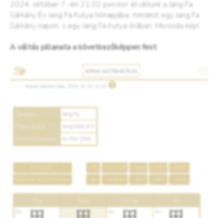
2024. október 7.-én 21.02 perckor átváltunk a Jang Fa
Sárkány Év Jang Fa Kutya hónapjába, mindezt egy Jang Fa
Sárkány napon, s egy Jang Fa Kutya órában. Micsoda kép!
A váltás pillanata a következőképpen fest: