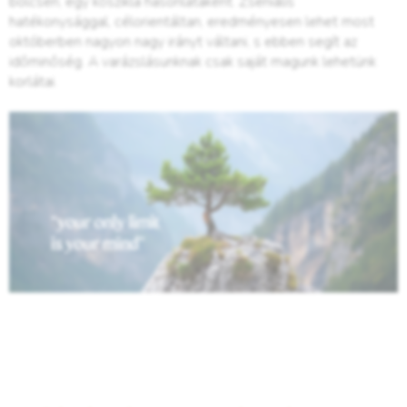
bölcsen, egy kőszikla hasonlataként. Zseniális
hatékonysággal, célorientáltan, eredményesen lehet most
októberben nagyon nagy irányt váltani, s ebben segít az
időminőség. A varázslásunknak csak saját magunk lehetünk
korlátai.