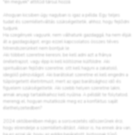
"én megyek" attitűd társul hozzá.
Ahogyan kicsiben úgy nagyban is igaz a példa. Egy teljes
tudat és szemléletváltás szükségeltetik, ahhoz, hogy fejlődni
tudjunk.
Ha szegények vagyunk, nem válhatunk gazdaggá, ha nem éljük
át a gazdagságot, ergo ezzel kapcsolatos összes téves
hitrendszerünket nem bontjuk le.
Aki többet szeretne keresni, be kell adni azt a fránya
önéletrajzot, vagy épp ki kell költöznie külföldre. Aki
spirituálisan fejlődni szeretne, ott kell hagyni a zakatoló,
idegölő pénzvilágot. Aki barátokat szeretne el kell engedni a
túlpörgetett életritmust, mert az igaz barátsághoz idő és
figyelem szükségeltetik. Aki szebb helyen szeretne lakni,
annak anyagi tartalékaihoz kell nyúlnia. A példát te folytatod,
merengj el, hogyan mutatkozik meg ez a konfliktus saját
élethelyzetedben?
2024 októberében mégis a sorsvezetés időszerűnek érzi,
hogy elrendelje a szemléletváltást. Akkor is, ha ennek ára van,
ha ez azzal jár, hogy az eddig bejáratott, biztosnak tűnő