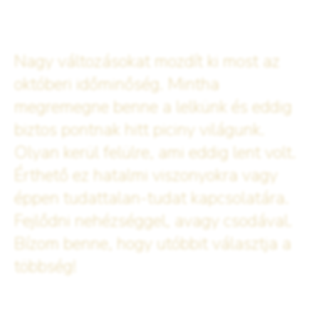
Nagy változásokat mozdít ki most az
októberi időminőség. Mintha
megremegne benne a lelkünk és eddig
biztos pontnak hitt piciny világunk.
Olyan kerül felülre, ami eddig lent volt.
Érthető ez hatalmi viszonyokra vagy
éppen tudattalan-tudat kapcsolatára.
Fejlődni nehézséggel, avagy csodával.
Bízom benne, hogy utóbbit választja a
többség!