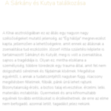
A Sárkány és Kutya találkozása
A Kínai asztrológiában ez az állás egy nagyon nagy
szélsőségeket mutató jelenség, az "Ég hálója" megnevezést
kapta, jellemzően a lehetőségekre, amit ennek az állásnak a
zsenialitása tud eszközölni. József Attila születési képlete is
tartalmazott Sárkányt és Kutyát, meg is volt a zsenialitása,
sajnos a tragédiája is. Olyan ez, mintha elsiklana a
személyiség, többre töredezik egy trauma által, amit fel nem
dolgozható sérelmek és fájdalmak kísérnek. Megélése
egyéntől, s annak a tudatszintjétől nagyban függ. Alacsony
megélésben félelmek, fóbiák, pánik úrrá lehet rajtunk.
Bizonytalanság érzés, a biztos talaj elvesztése, érzelmi, lelki,
materiális instabilitás. Gyermekek és arra kifinomultabb
egyének további entitásokat is érzékelhetnek, de erre az elme
nem befogadó, azonnal letilt, tagadást jelez nekünk.