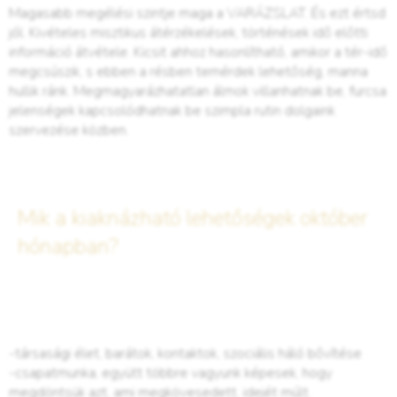
Magasabb megélési szintje maga a VARÁZSLAT. És ezt értsd
jól. Kivételes misztikus átérzékelések, történések idő előtti
információ átvétele. Kicsit ahhoz hasonlítható, amikor a tér-idő
megcsúszik, s ebben a résben temérdek lehetőség, manna
hullik ránk. Megmagyarázhatatlan álmok villanhatnak be, furcsa
jelenségek kapcsolódhatnak be szimpla rutin dolgaink
szervezése közben.
Mik a kiaknázható lehetőségek október
hónapban?
-társasági élet, barátok, kontaktok, szociális háló bővítése
-csapatmunka, együtt többre vagyunk képesek, hogy
megdöntsük azt, ami megkövesedett, idejét múlt.