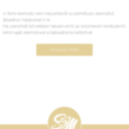
A fenti elemzés nem helyettesíti a személyes elemzést,
általános hatásokat ír le.
Ha szeretnél bővebben tanulni erről az önismereti rendszerről,
kérd saját elemzésed a kalkulátorra kattintva!
KALKULÁTOR