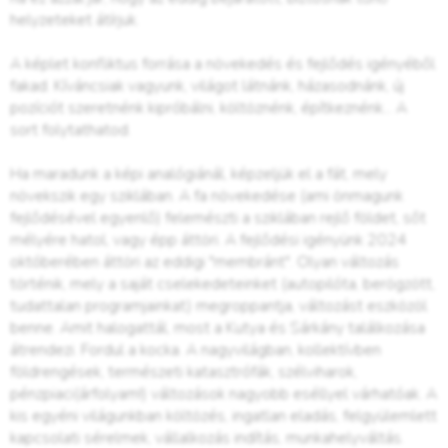
helyzeteket átírjuk.
A képlet konfliktus forrása a növekedés és fejlődés igényéből
fakad. Kíváncsiak vagyunk, világot látnánk, házasodnánk, új
pozíciót szeretnénk kipróbálni, költöznénk, építkeznénk... A
sort folytathatod.
Ha maradunk a képi analógiánál, képzeljük el a fát, mely
növekszik egy sziklában. A fa növekedése (ami önmagunk
fejlődésével egyenlő) felemészti a sziklában rejlő földet, sőt
mélyére hatol, vagy épp áttöri. A fejlődési igényünk 2024
októberében áttöri az eddigi "membránt". Olyan változás
történik, mely a saját cselekedeteinket (autopilóta, berögzött,
tudattalan programjainkat) megroppantja, változást eszközöl
benne. Amit halogattál, most a Kutya és Sárkány találkozása
átrendezi. Fordul a kocka. A nagyvilágban, kollektívben
földrengések, természeti katasztrófák, szélviharok,
pénzpiaci(árfolyam!) változások nagyobb eséllyel várhatóak. A
kis egyéni világunkban költözés, ingatlan eladás, felgyülemlett
kapcsolati sérelmek, vállalkozás indítás, munkahelyváltás.