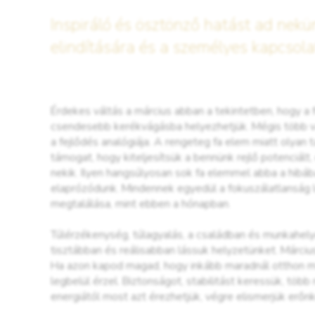
Inspiráló és ösztönző hatást ad nekün
elindítására és a személyes kapcsola
Érdekes váltás a március abban a tekintetben, hogy a
csendesebb kerékvágásba helyezhetjük. Mégis több vál
a fejlődés analógiája. A rengeteg fa elem miatt olyan 
támogat, hogy kiteljesítsük a bennünk rejlő potenciált
nekik. Ilyen hangsúlyosan sok fa elemmel abba a hibáb
elaprózódunk. Mindennek egyedül a fokuszálatlanság l
megtalálása, mint ebben a hónapban.
Túlérzékenység, túlagyalás, a családban és munkahelye
tisztábban és reálisabban lássuk helyzetünket. Márciu
Ha azon kapod magad, hogy inkább maradnál otthon mag
legbelül érzel. Biztonságot, stabilitást keressük, töb
energiától most azt érezhetjük, végre elismerjük erőnk