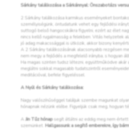
Sárkány találkozása a Sárkánnyal: Önszabotázs vers
2 Sárkány találkozása karmikus eseményeket bontakozt
személyiségünk, öntudatunk vehet egy fejlődési irány
suttogó belső hangocskákra figyelni, ezért az élet 
nincs kellő rugalmasság a felekben. Vitás helyzetek a
jó adag makacssággal is ütközik, akkor bizony kenyértö
A 2 Sárkány találkozásának alacsonyabb rezgésen megé
nem megy a fejlődés a megfelelő irányba, s hogyan áll
Ha magas szinten tudsz létezni, együttműködve akár a
meglátni sokkal magasabb tudatszintről eseményeidet,
meditációval, befele figyeléssel.
A Nyúl és Sárkány találkozása:
Nagy valószínűséggel találjuk szembe magunkat olya
hónapnak nézünk elébe. Figyeljük csak meg, hogyan tér
A
Jin Tűz hónap
segít átlátni az eddig meg nem értett 
szemünket.
Hallgassunk a segítő emberekre, így bárme