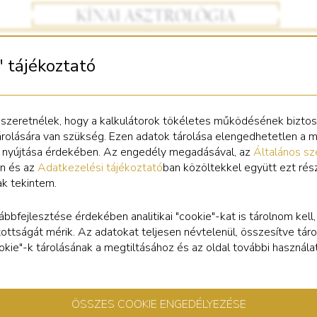
" tájékoztató
 szeretnélek, hogy a kalkulátorok tökéletes működésének bizto
árolására van szükség. Ezen adatok tárolása elengedhetetlen a 
s nyújtása érdekében. Az engedély megadásával, az
Általános sz
n és az
Adatkezelési tájékoztató
ban közöltekkel együtt ezt rés
ak tekintem.
ábbfejlesztése érdekében analitikai "cookie"-kat is tárolnom kell
tottságát mérik. Az adatokat teljesen névtelenül, összesítve táro
cookie"-k tárolásának a megtiltásához és az oldal további használa
ÖSSZES COOKIE ENGEDÉLYEZÉSE