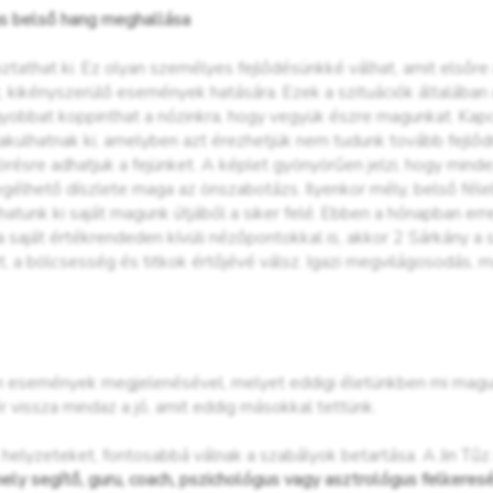
us belső hang meghallása
athat ki. Ez olyan személyes fejlődésünkké válhat, amit elsőre
t, kikényszerülő események hatására. Ezek a szituációk általáb
nagyobbat koppinthat a nózinkra, hogy vegyük észre magunkat. K
lakulhatnak ki, amelyben azt érezhetjük nem tudunk tovább fejlődn
résre adhatjuk a fejünket. A képlet gyönyörűen jelzi, hogy minde
lhető díszlete maga az önszabotázs. Ilyenkor mély, belső félelm
hatunk ki saját magunk útjából a siker felé. Ebben a hónapban err
 saját értékrendeden kívüli nézőpontokkal is, akkor 2 Sárkány a
 a bölcsesség és titkok értőjévé válsz. Igazi megvilágosodás, m
n események megjelenésével, melyet eddigi életünkben mi magun
 vissza mindaz a jó, amit eddig másokkal tettünk.
helyzeteket, fontosabbá válnak a szabályok betartása. A Jin Tűz a 
ly segítő, guru, coach, pszichológus vagy asztrológus felkeresé