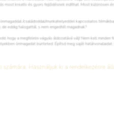
zás most kreatív és gyors fejlődésnek indíthat. Most különösen é
an önmagaddal /családoddal/munkahelyeddel kapcsolatos témákba
ni, de eddig halogattál, s nem engedtél magadnak?
d, hogy a megfelelni vágyás áldozatává válj! Nem kell minden fel
yekben önmagadat bünteted. Építsd meg saját határvonalaidat, í
i számára. Használjuk ki a rendelkezésre áll