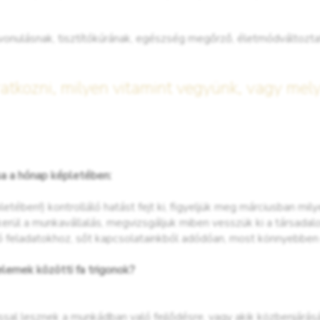
vonulásnak, tisztítókúrának, egészség megőrző, életmódváltozta
ratkozni, milyen vitamint vegyünk, vagy mel
sa a hónap képletében:
letében!) kontrolláló hatást fejt ki, figyeljük meg márciusban m
kerül a munkavállalás, megvizsgáljuk miben vesszük ki a társad
 feladatokhoz, sőt kapcsolatainkból adódóan, most könnyebben
lemek közötti fa trigonok?
sal lesznek a munkádban való fejlődésre, vagy akik közbenjárás