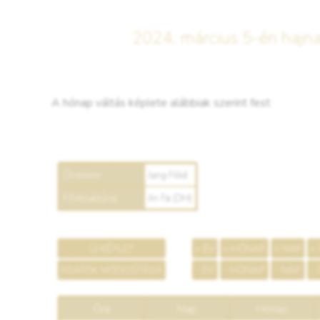
2024. március 5-én hajnal
A hónap váltás képlete alábbiak szerint fest: