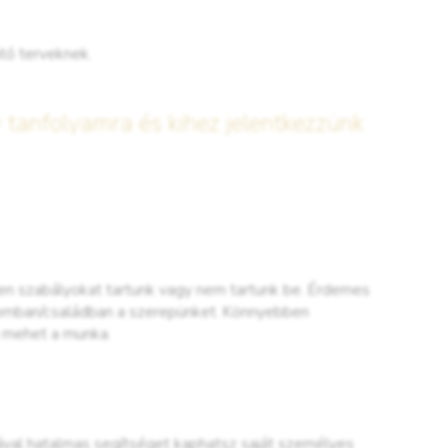
tó terveknek.
y tanfolyamra és kihez jelentkezzünk
ilyen szabályokat tartunk vagy nem tartunk be. Érdemes
alomban/családban a szerepünket. Könnyebben
 mehet a munka.
ával hatalmas segítséget kaphatsz saját személyes