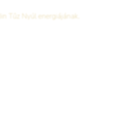
Jin Tűz Nyúl energiájának.