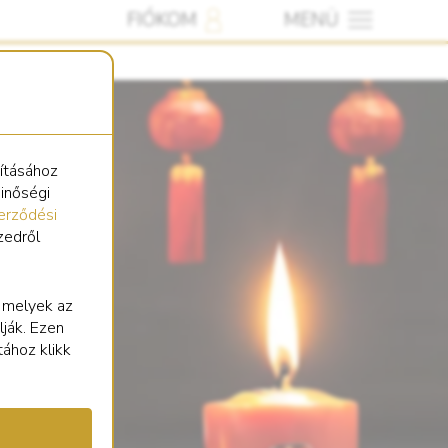
FIÓKOM
MENÜ
sításához
minőségi
erződési
zedről
, melyek az
lják. Ezen
tához klikk