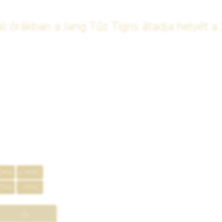
i órákban a Jang Tűz Tigris átadja helyét a 