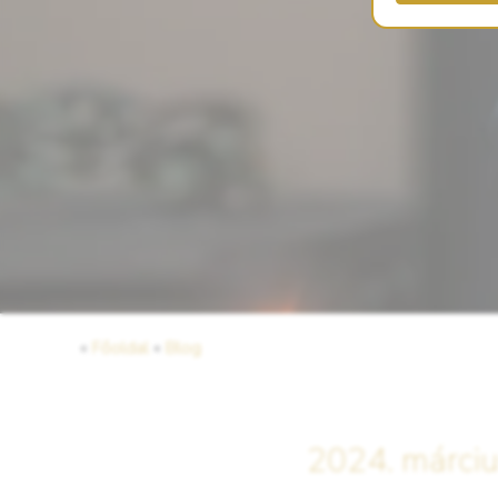
«
Főoldal
«
Blog
2024. március