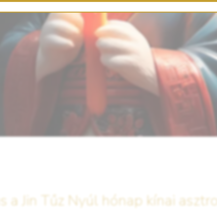
 a Jin Tűz Nyúl hónap kínai asztr