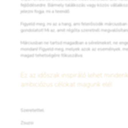
fejlődésedre. Bármely találkozás vagy közös vállalko
jelezni fogja, mi a teendő.
Figyeld meg, mi az a hang, ami felerősödik márciusb
gondolatot! Mi az, amit régóta szeretnél megvalósíta
Márciusban ne tartsd magadban a sérelmeket, ne enged
mondani! Figyeld meg, melyek azok az események, mel
magad tehetségére fókuszálva.
Ez az időszak inspiráló lehet mindenk
ambiciózus célokat magunk elé!
Szeretettel:
Zsuzsi