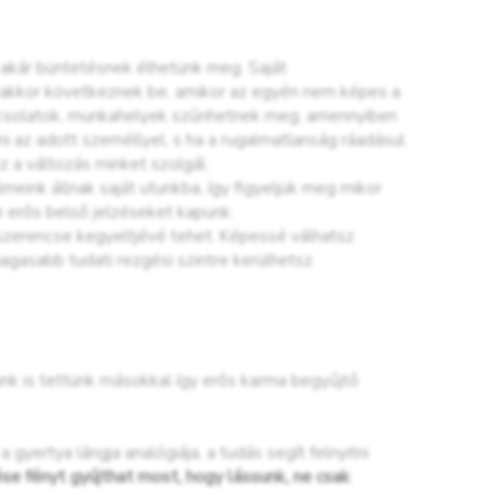
 akár büntetésnek élhetünk meg. Saját
an akkor következnek be, amikor az egyén nem képes a
apcsolatok, munkahelyek szűnhetnek meg, amennyiben
i az adott személlyel, s ha a rugalmatlanság ráadásul
z a változás minket szolgál.
eink állnak saját utunkba, így figyeljük meg mikor
e erős belső jelzéseket kapunk.
 szerencse kegyeltjévé tehet. Képessé válhatsz
agasabb tudati rezgési szintre kerülhetsz
k is tettünk másokkal így erős karma begyűjtő
gyertya lángja analógiája, a tudás segít felnyitni
se fényt gyújthat most, hogy lássunk, ne csak