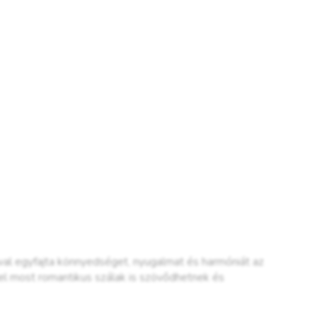
val egyfajta könnyedséget, nyugalmat és harmóniát az
sel most romantikus szálak is szövődhetnek és