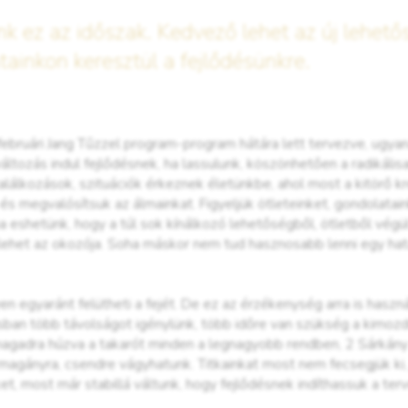
k ez az időszak. Kedvező lehet az új lehetős
tainkon keresztül a fejlődésünkre.
 februári Jang Tűzzel program-program hátára lett tervezve, ugya
tozás indul fejlődésnek, ha lassulunk, köszönhetően a radikális
találkozások, szituációk érkeznek életünkbe, ahol most a kitörő kr
, és megvalósítsuk az álmainkat. Figyeljük ötleteinket, gondolata
a eshetünk, hogy a túl sok kínálkozó lehetőségből, ötletből vég
ehet az okozója. Soha máskor nem tud hasznosabb lenni egy határ
n egyaránt felütheti a fejét. De ez az érzékenység arra is haszn
sban több távolságot igénylünk, több időre van szükség a kimozd
adra húzva a takarót minden a legnagyobb rendben, 2 Sárkány Jan
b magányra, csendre vágyhatunk. Titkainkat most nem fecsegjük ki,
et, most már stabillá váltunk, hogy fejlődésnek indíthassuk a terv