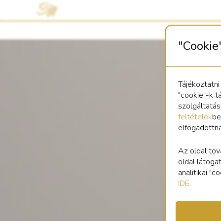
"Cookie
Tájékoztatni
"cookie"-k t
szolgáltatá
feltételek
be
elfogadottn
Az oldal tov
oldal látoga
analitikai "
IDE
.