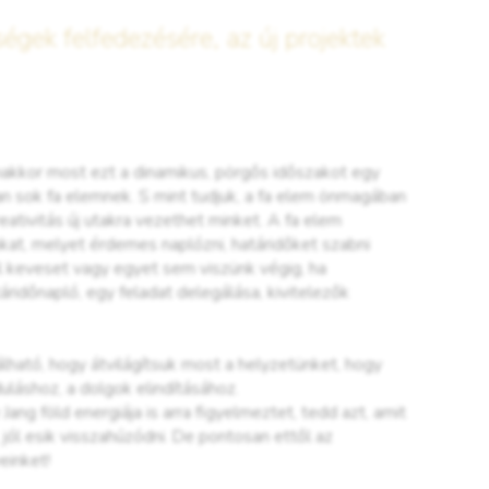
égek felfedezésére, az új projektek
nakkor most ezt a dinamikus, pörgős időszakot egy
an sok fa elemnek. S mint tudjuk, a fa elem önmagában
eativitás új utakra vezethet minket. A fa elem
inkat, melyet érdemes naplózni, határidőket szabni
ül keveset vagy egyet sem viszünk végig, ha
időnapló, egy feladat delegálása, kivitelezők
álható, hogy átvilágítsuk most a helyzetünket, hogy
uláshoz, a dolgok elindításához.
g föld energiája is arra figyelmeztet, tedd azt, amit
 jól esik visszahúzódni. De pontosan ettől az
einket!