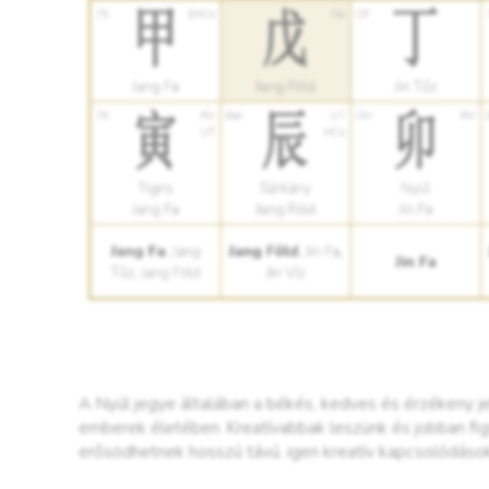
A Nyúl jegye általában a békés, kedves és érzékeny 
emberek életében. Kreatívabbak leszünk és jobban fig
erősödhetnek hosszú távú, igen kreatív kapcsolódáso