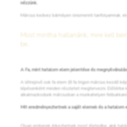
nézzünk.
Március kedvez bármilyen önismereti tanfolyamnak, el
Most mintha hallanánk, mire kell bei
be.
A Fa, mint hatalom elem jelentése és megnyilvánulá
A létrejövő sok fa elem (8 fa trigon március kezdő kép
lépésenként minden részletet megtervezni. Előtérbe 
alkalmazkodunk márciusban a munkahelyen felbukkanó
Mit eredményezhetnek a saját elemek és a hatalom e
Olyan emberek érkezhetnek most életedbe, akik hatás