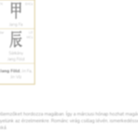
jellemzőket hordozza magában. Így a márciusi hónap hozhat magá
yelünk az érzelmeinkre. Románc virág csillag lévén, ismerkedés
kká.