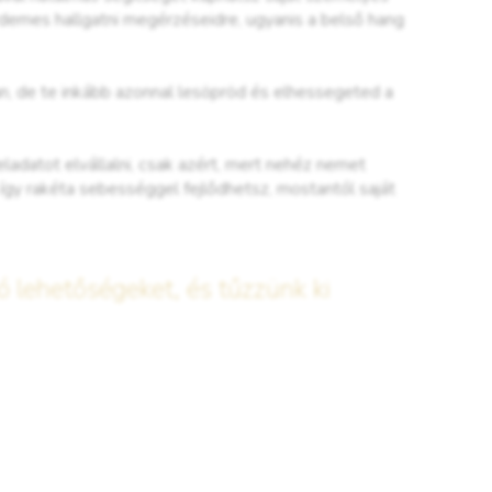
rdemes hallgatni megérzéseidre, ugyanis a belső hang
n, de te inkább azonnal lesöpröd és elhessegeted a
adatot elvállalni, csak azért, mert nehéz nemet
gy rakéta sebességgel fejlődhetsz, mostantól saját
ó lehetőségeket, és tűzzünk ki