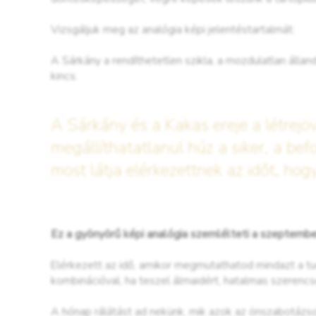
Vizsgáljuk meg az analógia képi jelentéstartalmát:
A Sárkány a rendíthetetlen szikla, a mozdulatlan állan
kincs.
A Sárkány és a Kakas ereje a létrej
megállíthatatlanul húz a siker, a befo
most látja elérkezettnek az időt, hog
Ez a gyönyörű képi analógia szemlélteti a szeptembe
Elérkezett az idő, amikor megmutathatod mindazt a tu
kombinációval, ha teszel álmaidért, hatalmas szerencse
A hónap rálátást ad nekünk, mik azok az önszabotázso