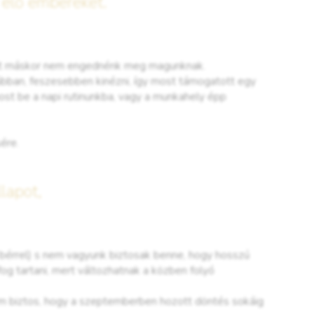
 élő embereket.
amit máskor nem engednénk meg magunknak.
úbban, feszesebben kinézni, így most támogatott egy
ost be a napi rutinunkba, vagy a munkahely épp
ére.
lapot,
 bérrel) s nem vagyunk biztosak benne, hogy hosszú
fog tartani, mert változhatnak a közben folyó
nem biztos, hogy a szeptemberben hozott döntés sokáig