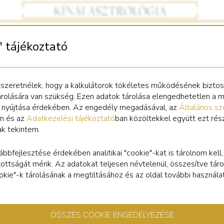
" tájékoztató
 szeretnélek, hogy a kalkulátorok tökéletes működésének bizto
árolására van szükség. Ezen adatok tárolása elengedhetetlen a 
s nyújtása érdekében. Az engedély megadásával, az
Általános sz
n és az
Adatkezelési tájékoztató
ban közöltekkel együtt ezt rés
ak tekintem.
ábbfejlesztése érdekében analitikai "cookie"-kat is tárolnom kell
tottságát mérik. Az adatokat teljesen névtelenül, összesítve táro
cookie"-k tárolásának a megtiltásához és az oldal további használa
ÖSSZES COOKIE ENGEDÉLYEZÉSE