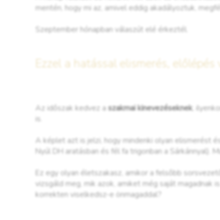
mentén, hogy mi az, amivel eddig akadályoztuk, megfék
Szeptember hónapban válaszút elé érkeztél.
Ezzel a hatással elismerés, előlépés 
Az időszak kedvez a
szakmai kinevezéseknek
, ilyen
is.
A képlet azt is jelzi, hogy mindenki olyan elismerést é
Nyúl DH aratásban és fél fa trigonban a Sárkánnyal).
Ez egy olyan életszakasz, amikor a felsőbb sorsvezető 
vizsgáld meg, mik azok, amiket még saját magadnak is
korrekten viselkedsz-e önmagaddal?