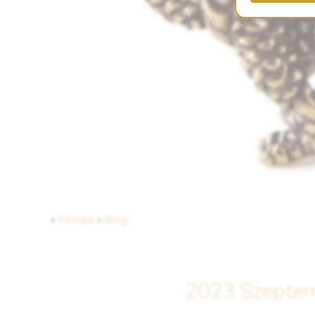
«
Főoldal
«
Blog
2023 Szeptem