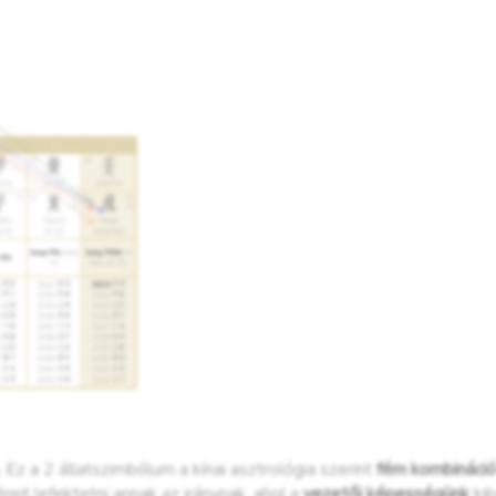
 Ez a 2 állatszimbólum a kínai asztrológia szerint
fém kombináció
eit lefektetni annak az iránynak, ahol a
vezetői képességünk
kib