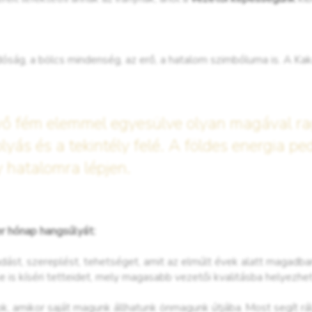
dóság, a bölcs mindenség, az erő, a hatalom szimbóluma is. A Kaka
övő fém elemmel egyesülve olyan magával ra
lyás és a tekintély felé. A földes energia pe
y hatalomra lépjen.
r hónap hangsúlyát:
dást, szereplést, tehetséget, amit az elmúlt évek alatt magadba
 is kíséri tetteidet, mely magasabb vezetői kvalitásba helyezhet
k, amikor saját magunk állhatunk önmagunk útjába. Most segít r