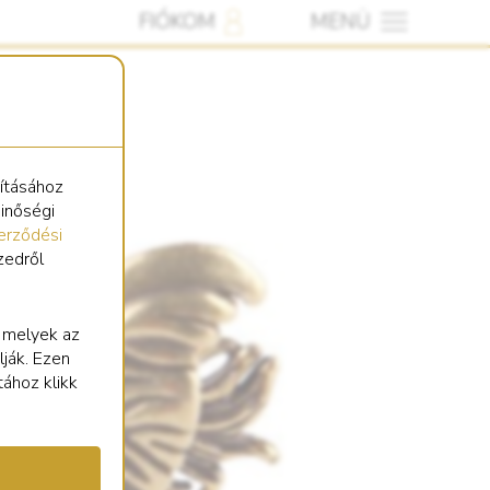
FIÓKOM
MENÜ
sításához
minőségi
erződési
zedről
, melyek az
lják. Ezen
tához klikk