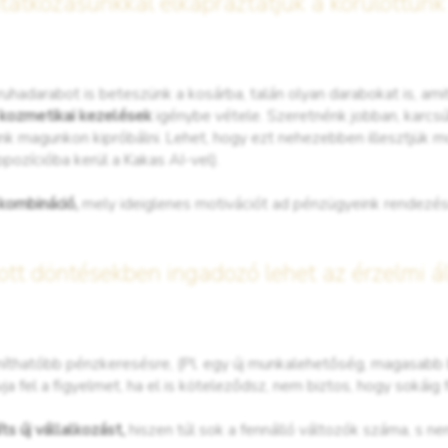
atkozásunkkal elkápráztatjuk a körülöttünk
uhadarabot is beteszünk a kosárba, talán olyan darabokat is, 
 kozmetikai kezelések
igénybe vétele. Szeretnénk jobban, karcs
nk magunkon kipróbálni. Lehet, hogy ezt nehezebben illesztjük m
pozícióba kerül a Kakas AI-vel).
 kombináció,
mely ideiglenes motivációt ad pénzügyeink rendezés
ott döntésekben ingadozó lehet az érzelmi ál
ámíthatóbb pénzkeresésre, (Pl. egy új munkalehetőség, magasabb
ja fel a figyelmet, ha el is köteleződsz, nem biztos, hogy sokáig 
ts új vállalkozást,
hiszen túl sok a fennálló változók száma, s 