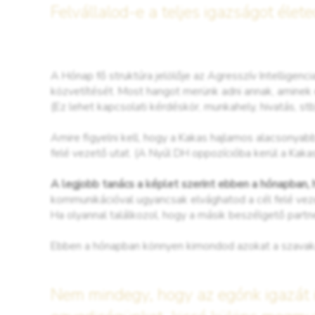
Felvállalod-e a teljes igazságot éle
A Hónap fő struktúra jelölője az Agresszív Intelligenci
közvetítését. Most hangot merünk adni annak, aminek
(Ez lehet kapcsolati kérdéskör, munkahely, hivatás, stb
Amire figyelni kell, hogy a Kakas hajlamos alacsonyab
felé vezető utat. (A Nyúl DH oppozícióba kerül a Kakas
A legjobb tanács a képlet szerint ebben a hónapban, h
kommunikációval ugyancsak elvághatod a cél felé veze
Ha olyannal találkozol, hogy a másik beszélgető partn
Ebben a hónapban könnyen kimondod azokat a szavakat
Nem mindegy, hogy az egónk igazát i