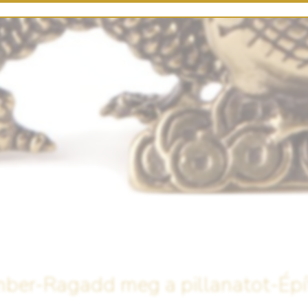
ber-Ragadd meg a pillanatot-Épít