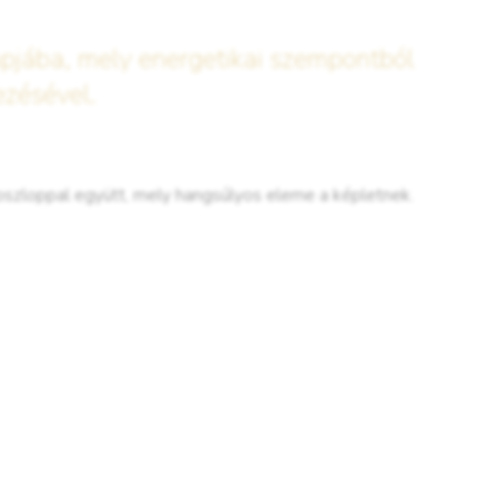
pjába, mely energetikai szempontból
ezésével.
oszloppal együtt, mely hangsúlyos eleme a képletnek.