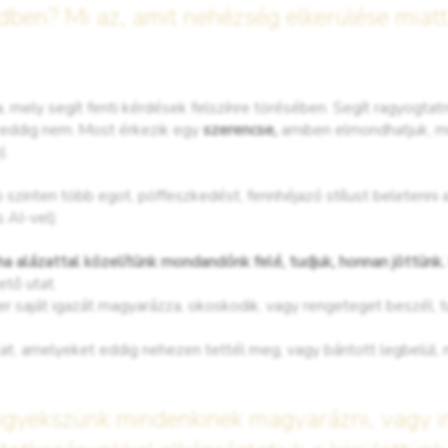
tedben? Mi az, amit nehézség elkerülése mia
a, mely segít fenti kérdések felszínre törésében. Segít ragyogtatni
 eddig nem. Most érkezik egy
szerencse,
amiben elmondhatjuk, mi
).
b szinten több egot, pöffeszkedést, fennhéjazó stílust beletenni 
 AI-vel).
a alázattal közelítünk mondandónk felé, tudjuk, honnan jöttünk.
tő utat.
er saját igazát magyarázza, okoskodik, vagy rengeteget beszél, t
, amelyeket eddig nehezen tettél meg, vagy bántott legbelül, m
gyekszünk mindenkinek magyarázni, vagy in