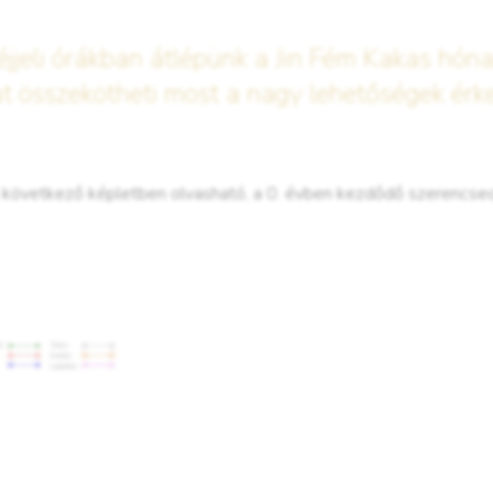
jjeli órákban átlépünk a Jin Fém Kakas hóna
at összekötheti most a nagy lehetőségek érk
 a következő képletben olvasható, a 0. évben kezdődő szerencse