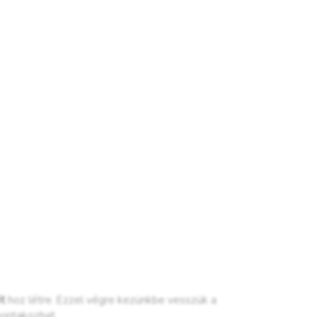
t
hoz létre. Ezzel végre kezünkbe vesszük a
ontakozhat.