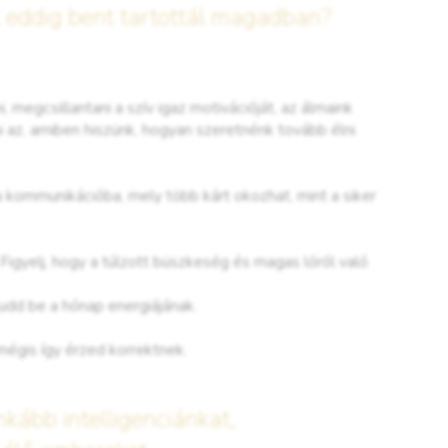
tt eddig bent tartottál magadban?
, megcsillantani a szív igaz motivációját, az álmaink
 az, amiben hiszünk, hogyan szeretnénk tovább élni.
a kommunikációba, mely több kárt okozhat, mint a siker
Figyelj, hogy a túlzott büszkeség és magas lóról való
udd be a hónap energiájának.
égis így érzed korrektnek.
kább intelligenciánkat,