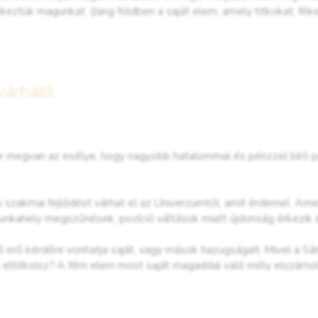
eztük magunkat. (Jang földben a saját elem, amely titkokat, fék
várható.
kor megvan az esélye, hogy nagyobb hatalommal és pénzzel bíró p
s szakmai fejlődést várhat el az Univerzumtól, amit érdemel. Amen
 Munkahely megszűnések, pozíció váltások miatt újdonság érkezik 
erő kérdőre vonhatja saját, vagy mások hazugságait. Mivel a Sárkán
 eltitkolsz? A fém elem most saját magaddal való mély elszámolá