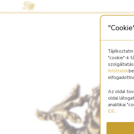
"Cookie
Tájékoztatni
"cookie"-k t
szolgáltatá
feltételek
be
elfogadottn
Az oldal tov
oldal látoga
analitikai "
IDE
.