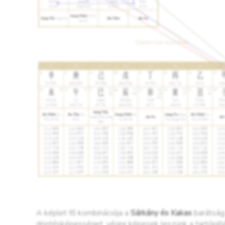
A képlet fő kombinációja a
Sárkány és Kakas
barátság.
döntésképességet, végre képesek leszünk a tartópillér