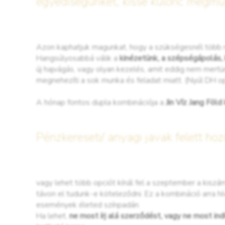
egyediségünket, kissé különc megmut
Azon kaphatjuk magunkat, hogy a szükségesnél több r
Hangsúlyosabbá válik a
kinézetünk, a szépségápolás,
új hajvágás, vagy olyan kezelés, amit eddig nem mertü
megnehezíti a sok munka és feladat miatt. (Nyúl DH op
A hónap fontos dupla kombinációja a
Jin Víz Jang Föld
Pénzkereseti/ anyagi javak felett hoz
vagy lehet több opciót kínál fel a szeptember a kisz
távon el tudunk-e köteleződni. Ez a kombináció arra hív
események életed színpadán.
Ha lehet,
ne most írj alá szerződést, vagy ne most indí