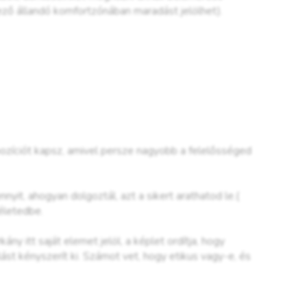
ező állandó komfortzónában maradást jelölhet).
ozíciót kapsz, amivel persze nagyobb a felelősséged
nyit, ahogyan dolgoztál, azt a sikert arathatod le.(
életedbe.
y itt saját elemet jelöl, a képlet ordítja, hogy
st kényszerít ki. Számot vet, hogy etikus vagy-e, és