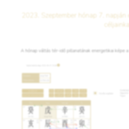
2023. Szeptember hónap 7. napján é
céljaink
A hónap váltás tér-idő pillanatának energetikai képe