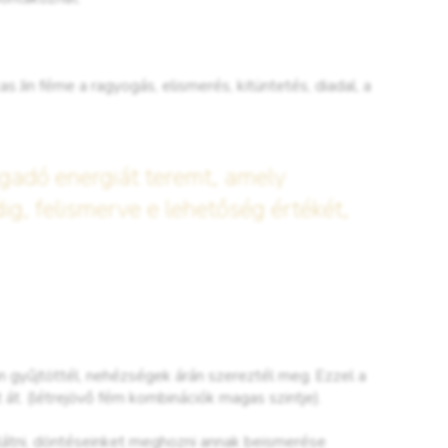
s Jin féme a ragyogás, elismerés, kitüntetés, diadal, a
gadó energiát teremt, amely
dig, felismerve e lehetőség értékét,
n gyűjtöttél, nehézségek árán szereztél meg. Ezzel a
 át. (létrejövő fém kombinációk magas szintje).
álátni, döntéseinket meghozni annak beismerése