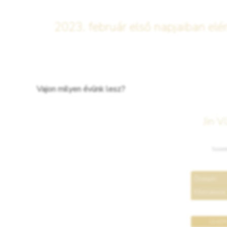
2023. február első napjaiban elérk
Vajon milyen évünk lesz?