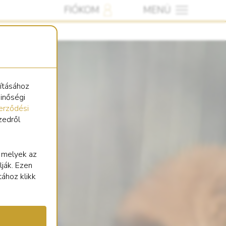
FIÓKOM
MENÜ
sításához
minőségi
erződési
zedről
, melyek az
lják. Ezen
tához klikk