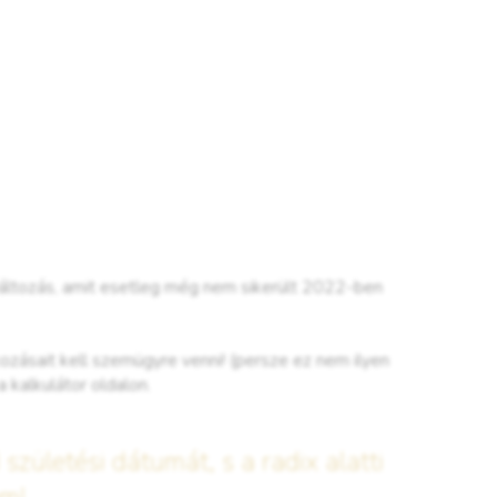
 változás, amit esetleg még nem sikerült 2022-ben
ozásait kell szemügyre venni! (persze ez nem ilyen
 kalkulátor oldalon.
születési dátumát, s a radix alatti
em!