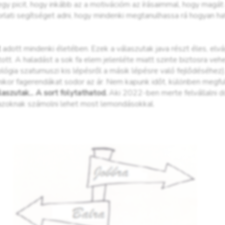
egy picit, hogy inkább az a motivációm az írásaimmal, hogy magát
rlati segítséget adni, hogy mindenki megtanulhassa rá hogyan hat
t
adott mindenki életében. Ezek a válaszutak java részt éles, elvág
tott. A haladást a sok fa elem jelenléte miatt szinte biztosra ve
lógia szaturnuszi kis lépésről a másik lépésre való fejlődéséhez), 
ikor fagerendákat sodor az ár. Nem kapunk időt, különben megfu
aszutak... A sort folytathatod.
Aki 2022-ben merte felvállalni 
 azoknak számolni lehet most lemondásokkal.