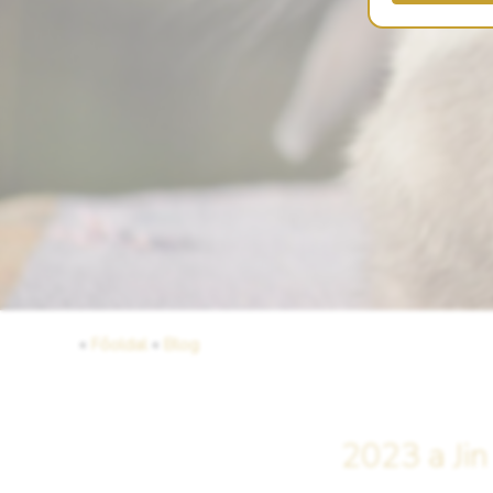
«
Főoldal
«
Blog
2023 a Jin