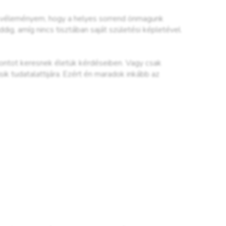
es véleményem, hogy a helyes sorrend önmagunk
ddig, amíg nincs tisztában saját születési képletével.
ontot keresnek életük kérdéseiben. Vagy csak
sik tudatalattijára. Ezért én maradok inkább az