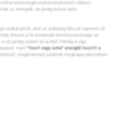
 a kínai asztrológia eszközrendszerét többen
nak az energiák, ne pedig bulvár adta
ó utakat jelölt, ahol az aránylag látszat egyenes út,
hettük (hiszen a fa eredendő törvényszerűsége az
a víz pedig sodort az új felé. Mindig is úgy
lladunk, mert
"most vagy soha" energiát hozott a
döntését, megérdemelt jutalmát megkapja sikerekben