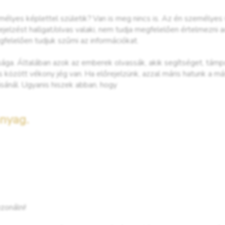
mélyes képlettel születik? Van is meg nincs is. Az én személy
ejelzést hallgat/olvas valaki, nem tudja megfelelően értelmezni a
elelően tudjuk szűrni az információkat.
ága. Általában azok az emberek olvassák, akik segítséget, támp
ás között vékony jég van. Ha előrejelzünk, azzal máris hatunk a má
sánál. Ugyanis hiszek abban, hogy
anyag.
zonálni!