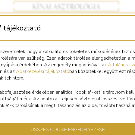
" tájékoztató
 szeretnélek, hogy a kalkulátorok tökéletes működésének bizto
árolására van szükség. Ezen adatok tárolása elengedhetetlen a 
s nyújtása érdekében. Az engedély megadásával, az
Általános sz
n és az
Adatkezelési tájékoztató
ban közöltekkel együtt ezt rés
ak tekintem.
ábbfejlesztése érdekében analitikai "cookie"-kat is tárolnom kell
tottságát mérik. Az adatokat teljesen névtelenül, összesítve táro
cookie"-k tárolásának a megtiltásához és az oldal további használa
ÖSSZES COOKIE ENGEDÉLYEZÉSE