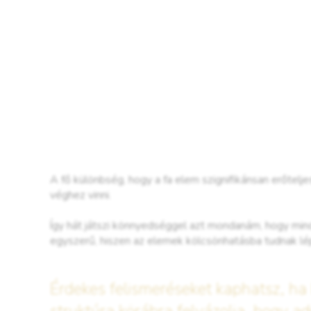
A fő különbség, hogy a fa elem szignifikánsan erőtelj
véghez vinni.
Így hát játszi könnyedséggel azt mondanám, hogy minde
egyszerű, hiszen az elemek kölcsönhatásba tudnak lépn
Érdekes felismeréseket kaphatsz, ha b
struktúra körábra felvázolja, hogy ado