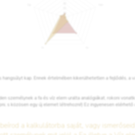
es hangsúlyt kap. Ennek értelmében kikerülhetetlen a fejlődés, a
n személynek a fa és víz elem uralta analógiákat, rokoni vonatk
i, s közösen egy új elemet létrehozni!) Ez ingyenesen elérhető a
eírod a kalkulátorba saját, vagy ismerőseid 
tt személynek mit jelöl a Fa illetve a Víz el