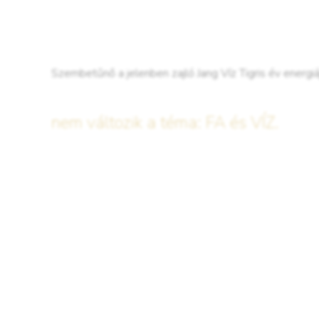
Szembetűnő a jelenben zajló Jang Víz Tigris év energi
nem változik a téma: FA és VÍZ.