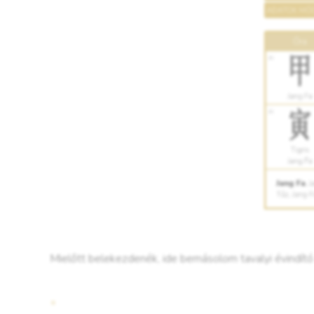
Mielőtt belekezdenék, ide bemásolom tavalyi évindít
"