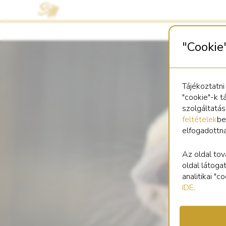
"Cookie
Tájékoztatni
"cookie"-k t
szolgáltatá
feltételek
be
elfogadottn
Az oldal tov
oldal látoga
analitikai "
IDE
.