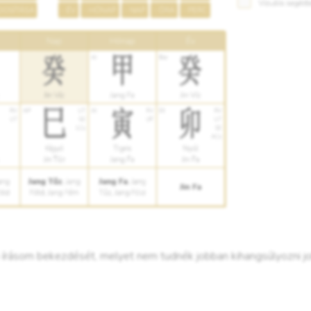
ó írásom bekezdését, melyet nem tudnék jobban kihangsúlyozni j