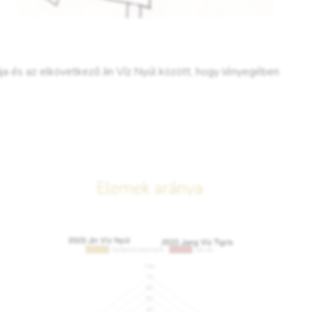
ája és az elkövetkező Jin Víz Nyúl között, hogy lényegében