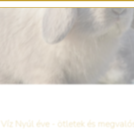
 Víz Nyúl éve - ötletek és megvaló