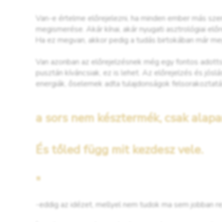
Van-e értelme előrejelezni, ha minden ember más sze
megismerése. Akár kínai, akár nyugati asztrológiai előr
Ha ez megvan, akkor pedig a tudás birtokában már megf
Van azonban az előrejelzésnek még egy fontos adotts
pusztán kíváncsiak, ez is lehet. Az előrejelzés és jósl
energiák, őselemek adta tulajdonságok felsorakoztatá
a sors nem késztermék, csak alap
És tőled függ mit kezdesz vele.
"
-eddig az idézet, mellyel nem tudok ma sem jobban re