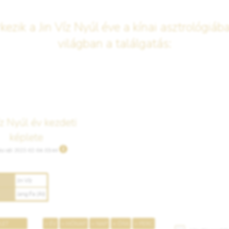
ezik a Jin Víz Nyúl éve a kínai asztrológiáb
világban a találgatás: