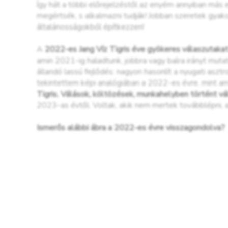
Így hát a többi előrejelzéstől az enyém annyiban más 
megértsék, s alkalmazni tudják! Jobban szeretek gyako
általánosságokból építkezzen!
A
2022-es Jang Víz Tigris éve gyökeres válaszutaka
amin 2021-ig haladtunk, jobbra vagy balra irányt muta
állandó lassú fejlődés: nagyon hasonlít a nyugati asztro
tekintettem képi analógiában a 2022-es évre, mint am
Tigris. Válások, költözések, munkahelyben történt vál
2023-as évtől. Voltak, akik nem mertek továbblépni,
Ismerős alábbi ábra a 2022-es évre visszagondolva?