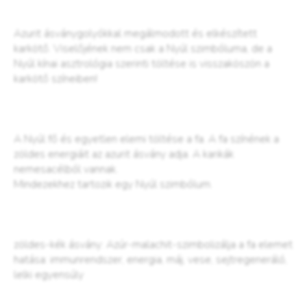
Azurit ásványgolyókkal megálmodott és elkészített
karkötő. Viselőjének nem csak a Nyúl szimbóluma, de a
Nyúl kínai asztrológia szerinti töltése is visszaköszön a
karkötő színeiben!
A Nyúl fő és egyetlen elemi töltése a fa. A fa színének a
zöldes energiáit az azurit ásvány adja. A karikák
nemesacélból vannak.
Mindezekhez tartozik egy Nyúl szimbólum.
zöldes-kék ásvány: Azúr-malachit-szimbolizálja a fa elemet
hatása: immunrendszer, energia, máj, vese, sejtregeneráló,
lelki egyensúly