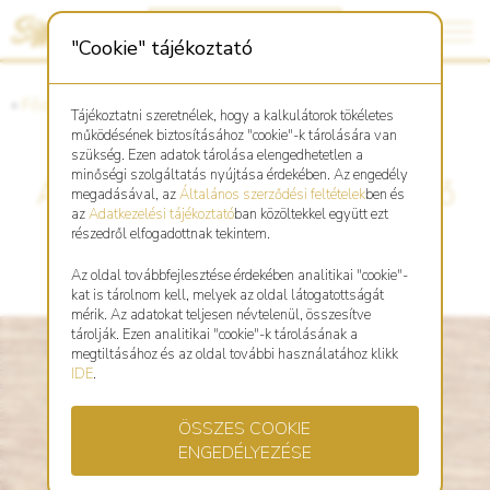
"Cookie" tájékoztató
«
Főoldal
«
Asztro Shop
Tájékoztatni szeretnélek, hogy a kalkulátorok tökéletes
működésének biztosításához "cookie"-k tárolására van
szükség. Ezen adatok tárolása elengedhetetlen a
minőségi szolgáltatás nyújtása érdekében. Az engedély
Ásvány karkötő-Nyúl-jin fa fő
megadásával, az
Általános szerződési feltételek
ben és
az
Adatkezelési tájékoztató
ban közöltekkel együtt ezt
elemi töltés
részedről elfogadottnak tekintem.
Az oldal továbbfejlesztése érdekében analitikai "cookie"-
kat is tárolnom kell, melyek az oldal látogatottságát
mérik. Az adatokat teljesen névtelenül, összesítve
tárolják. Ezen analitikai "cookie"-k tárolásának a
megtiltásához és az oldal további használatához klikk
IDE
.
ÖSSZES COOKIE
ENGEDÉLYEZÉSE