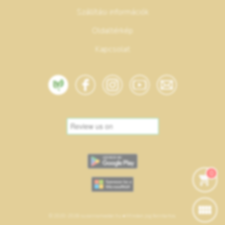
Szállítási információk
Oldaltérkép
Kapcsolat
0
© 2020-2026 suzannamester.hu • Minden jog fenntartva.