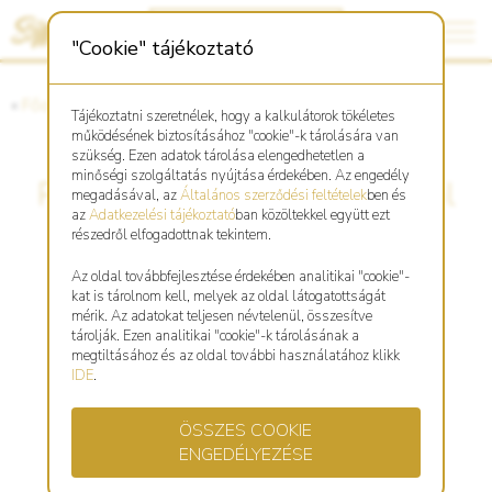
"Cookie" tájékoztató
«
Főoldal
«
Asztro Shop
Tájékoztatni szeretnélek, hogy a kalkulátorok tökéletes
működésének biztosításához "cookie"-k tárolására van
szükség. Ezen adatok tárolása elengedhetetlen a
minőségi szolgáltatás nyújtása érdekében. Az engedély
Patkány réz kulcstartó,medál
megadásával, az
Általános szerződési feltételek
ben és
az
Adatkezelési tájékoztató
ban közöltekkel együtt ezt
részedről elfogadottnak tekintem.
Az oldal továbbfejlesztése érdekében analitikai "cookie"-
kat is tárolnom kell, melyek az oldal látogatottságát
mérik. Az adatokat teljesen névtelenül, összesítve
tárolják. Ezen analitikai "cookie"-k tárolásának a
megtiltásához és az oldal további használatához klikk
IDE
.
ÖSSZES COOKIE
ENGEDÉLYEZÉSE