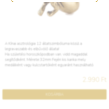
A Kínai asztrológia 12 állatszimbóluma közül a
legravaszabb és elbűvölő állata!
Ha születési horoszkópodban van, vidd magaddal
segítődként. Mérete:32mm Fején kis karika mely
medálként vagy kulcstartóként egyaránt használható.
2.990 Ft
KOSÁRBA