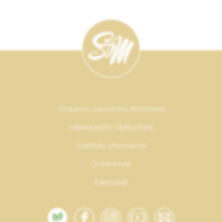
Általános szerződési feltételek
Adatkezelési tájékoztató
Szállítási információk
Oldaltérkép
Kapcsolat