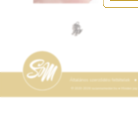
•
Általános szerződési feltételek
© 2020-2026 suzannamester.hu • Minden jog f