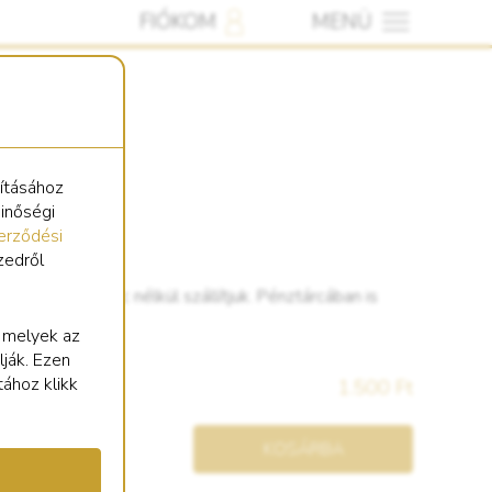
FIÓKOM
MENÜ
sításához
minőségi
erződési
zedről
ujtatóval. Lánc nélkül szállítjuk. Pénztárcában is
dani.
, melyek az
lják. Ezen
tához klikk
1.500 Ft
KOSÁRBA