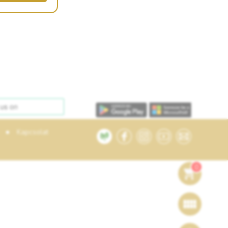
•
Kapcsolat
0