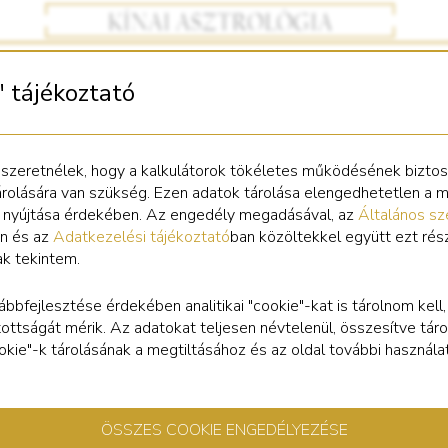
" tájékoztató
Bizsu Kutya medál
 szeretnélek, hogy a kalkulátorok tökéletes működésének bizto
árolására van szükség. Ezen adatok tárolása elengedhetetlen a 
s nyújtása érdekében. Az engedély megadásával, az
Általános sz
n és az
Adatkezelési tájékoztató
ban közöltekkel együtt ezt rés
ak tekintem.
nnyű, bizsu medál Kutya szimbólummal. Mérete: 1 cm. Tetején kis b
het szimbólumként az érmék közt tartani, vagy vékony láncon hor
ábbfejlesztése érdekében analitikai "cookie"-kat is tárolnom kell
tottságát mérik. Az adatokat teljesen névtelenül, összesítve táro
cookie"-k tárolásának a megtiltásához és az oldal további használa
ÖSSZES COOKIE ENGEDÉLYEZÉSE