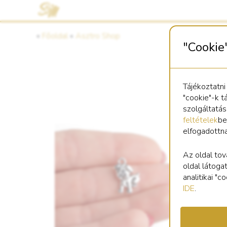
«
Főoldal
«
Asztro Shop
"Cookie
Tájékoztatni
"cookie"-k t
szolgáltatá
feltételek
be
elfogadottn
Kö
le
Az oldal tov
oldal látoga
analitikai "
IDE
.