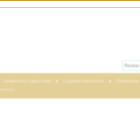
•
•
Adatkezelési tájékoztató
Szállítási információk
Oldaltérkép
enntartva.