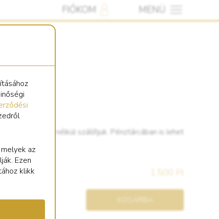
FIÓKOM
MENÜ
sításához
minőségi
erződési
zedről
jtatóval. Lánc nélkül szállítjuk. Pénztárcában is lehet
, melyek az
lják. Ezen
tához klikk
1.500 Ft
KOSÁRBA