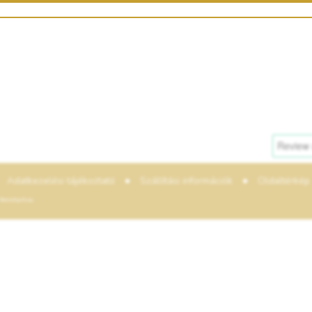
•
•
Adatkezelési tájékoztató
Szállítási információk
Oldaltérkép
enntartva.