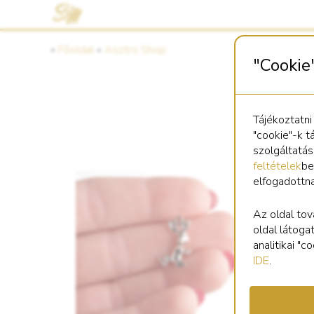
«
Főoldal
«
Asztro Shop
"Cookie
Tájékoztatni
"cookie"-k t
szolgáltatá
feltételek
be
elfogadottn
Kö
sz
Az oldal tov
oldal látoga
analitikai "
IDE
.