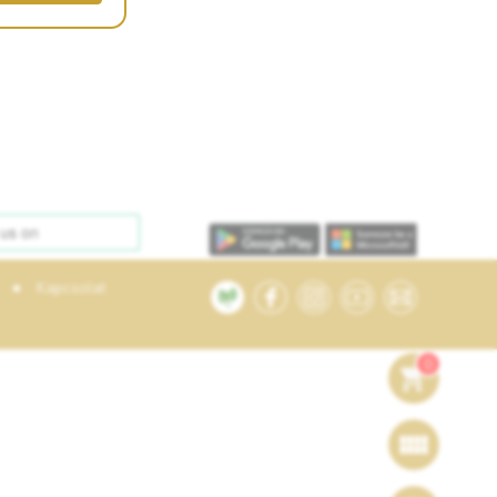
•
Kapcsolat
0