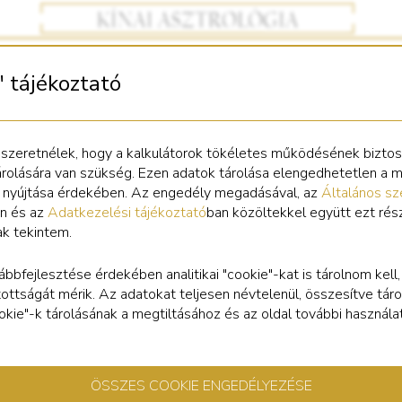
" tájékoztató
Bizsu Nyúl medál
 szeretnélek, hogy a kalkulátorok tökéletes működésének bizto
árolására van szükség. Ezen adatok tárolása elengedhetetlen a 
s nyújtása érdekében. Az engedély megadásával, az
Általános sz
n és az
Adatkezelési tájékoztató
ban közöltekkel együtt ezt rés
ak tekintem.
nnyű, bizsu medál Nyúl szimbólummal. Mérete: 1 cm. Tetején kis bu
imbólumként az érmék közt tartani, vagy vékony láncon hordani.
ábbfejlesztése érdekében analitikai "cookie"-kat is tárolnom kell
tottságát mérik. Az adatokat teljesen névtelenül, összesítve táro
cookie"-k tárolásának a megtiltásához és az oldal további használa
ÖSSZES COOKIE ENGEDÉLYEZÉSE