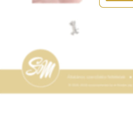
•
Általános szerződési feltételek
© 2020-2026 suzannamester.hu • Minden jog f