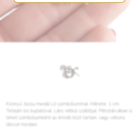
Könnyű, bizsu medál Ló szimbólummal. Mérete: 1 cm.
Tetején kis bujtatóval. Lánc nélkül szállítjuk. Pénztárcában is
lehet szimbólumként az érmék közt tartani, vagy vékony
láncon hordani.