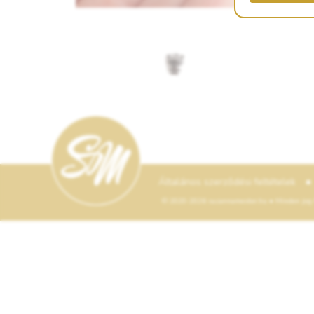
•
Általános szerződési feltételek
© 2020-2026 suzannamester.hu • Minden jog f