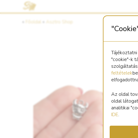
«
Főoldal
«
Asztro Shop
"Cookie
Tájékoztatni
"cookie"-k t
szolgáltatá
feltételek
be
elfogadottn
Kö
le
Az oldal tov
oldal látoga
analitikai "
IDE
.