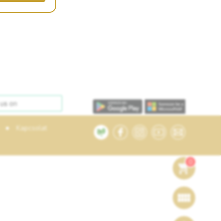
•
Kapcsolat
0