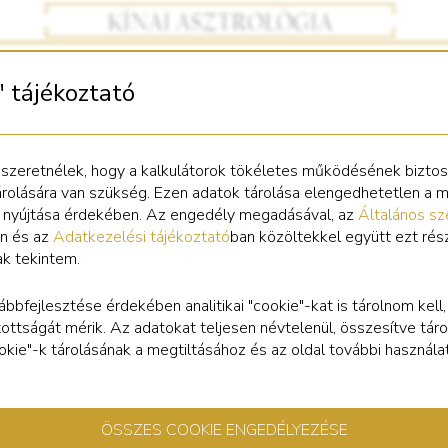
" tájékoztató
Bizsu Bivaly medál
 szeretnélek, hogy a kalkulátorok tökéletes működésének bizto
árolására van szükség. Ezen adatok tárolása elengedhetetlen a 
s nyújtása érdekében. Az engedély megadásával, az
Általános sz
n és az
Adatkezelési tájékoztató
ban közöltekkel együtt ezt rés
ak tekintem.
nnyű, bizsu medál Bivaly szimbólummal. Mérete: 1 cm. Tetején kis 
het szimbólumként az érmék közt tartani, vagy vékony láncon hor
ábbfejlesztése érdekében analitikai "cookie"-kat is tárolnom kell
tottságát mérik. Az adatokat teljesen névtelenül, összesítve táro
cookie"-k tárolásának a megtiltásához és az oldal további használa
ÖSSZES COOKIE ENGEDÉLYEZÉSE