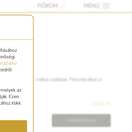
FIÓKOM
MENÜ
sításához
minőségi
erződési
zedről
bujtatóval. Lánc nélkül szállítjuk. Pénztárcában is
dani.
, melyek az
lják. Ezen
tához klikk
1.500 Ft
HAMAROSAN