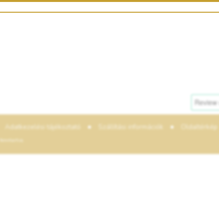
•
•
Adatkezelési tájékoztató
Szállítási információk
Oldaltérkép
enntartva.