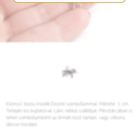
Könnyű, bizsu medál Disznó szimbólummal. Mérete: 1 cm.
Tetején kis bujtatóval. Lánc nélkül szállítjuk. Pénztárcában is
lehet szimbólumként az érmék közt tartani, vagy vékony
láncon hordani.