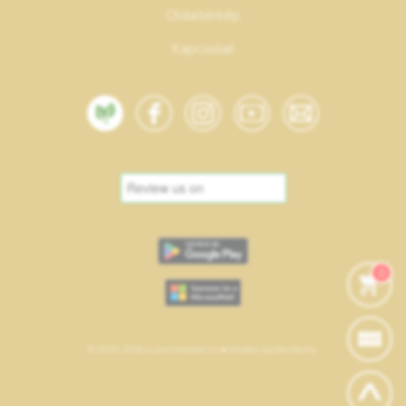
Oldaltérkép
Kapcsolat
0
© 2020-2026 suzannamester.hu • Minden jog fenntartva.