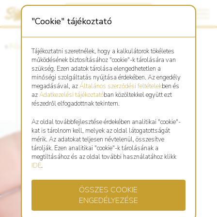
"Cookie" tájékoztató
«
Főoldal
«
Asztro Shop
Tájékoztatni szeretnélek, hogy a kalkulátorok tökéletes
működésének biztosításához "cookie"-k tárolására van
szükség. Ezen adatok tárolása elengedhetetlen a
minőségi szolgáltatás nyújtása érdekében. Az engedély
Bizsu Disznó medál
megadásával, az
Általános szerződési feltételek
ben és
az
Adatkezelési tájékoztató
ban közöltekkel együtt ezt
részedről elfogadottnak tekintem.
Az oldal továbbfejlesztése érdekében analitikai "cookie"-
kat is tárolnom kell, melyek az oldal látogatottságát
mérik. Az adatokat teljesen névtelenül, összesítve
tárolják. Ezen analitikai "cookie"-k tárolásának a
megtiltásához és az oldal további használatához klikk
IDE
.
ÖSSZES COOKIE
ENGEDÉLYEZÉSE