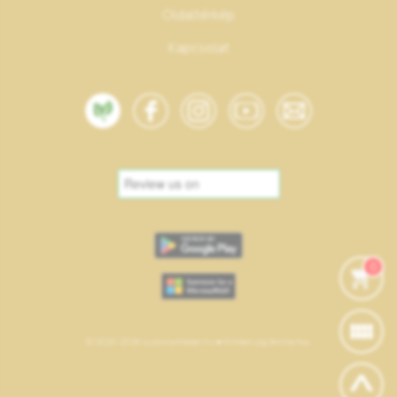
Oldaltérkép
Kapcsolat
0
© 2020-2026 suzannamester.hu • Minden jog fenntartva.