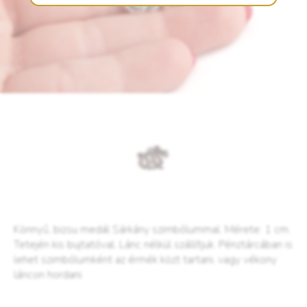
Könnyű, bizsu medál Sárkány szimbólummal. Mérete: 1 cm.
Tetején kis bujtatóval. Lánc nélkül szállítjuk. Pénztárcában is
lehet szimbólumként az érmék közt tartani, vagy vékony
láncon hordani.