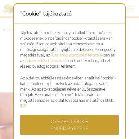
"Cookie" tájékoztató
«
Főoldal
«
Asztro Shop
Tájékoztatni szeretnélek, hogy a kalkulátorok tökéletes
működésének biztosításához "cookie"-k tárolására van
szükség. Ezen adatok tárolása elengedhetetlen a
minőségi szolgáltatás nyújtása érdekében. Az engedély
Bizsu Sárkány medál
megadásával, az
Általános szerződési feltételek
ben és
az
Adatkezelési tájékoztató
ban közöltekkel együtt ezt
részedről elfogadottnak tekintem.
Az oldal továbbfejlesztése érdekében analitikai "cookie"-
kat is tárolnom kell, melyek az oldal látogatottságát
mérik. Az adatokat teljesen névtelenül, összesítve
tárolják. Ezen analitikai "cookie"-k tárolásának a
megtiltásához és az oldal további használatához klikk
IDE
.
ÖSSZES COOKIE
ENGEDÉLYEZÉSE