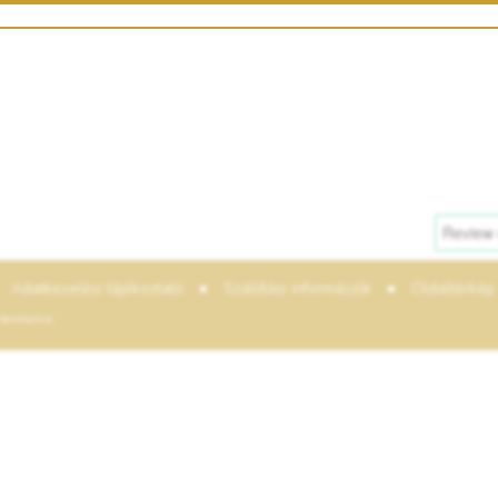
•
•
Adatkezelési tájékoztató
Szállítási információk
Oldaltérkép
enntartva.