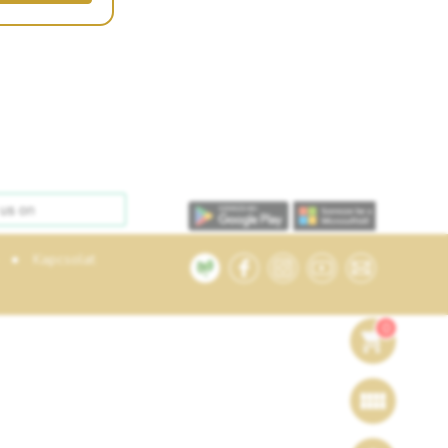
•
Kapcsolat
0