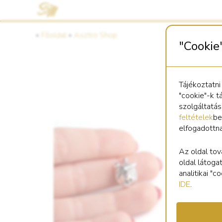
«
Főoldal
«
Asztro Shop
"Cookie
Tájékoztatni
"cookie"-k t
szolgáltatá
feltételek
be
elfogadottn
Kö
le
Az oldal tov
oldal látoga
analitikai "
IDE
.