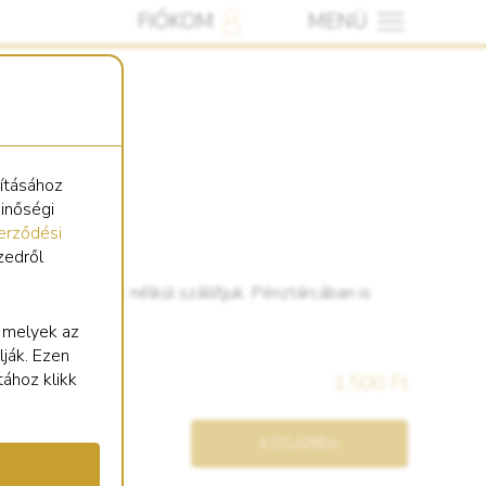
FIÓKOM
MENÜ
sításához
minőségi
erződési
zedről
bujtatóval. Lánc nélkül szállítjuk. Pénztárcában is
dani.
, melyek az
lják. Ezen
tához klikk
1.500 Ft
KOSÁRBA