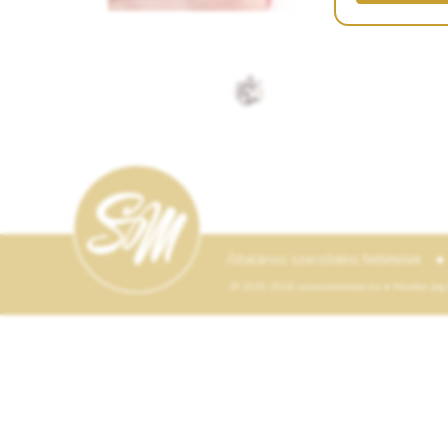
•
Általános szerződési feltételek
© 2020-2026 suzannamester.hu • Minden jog f