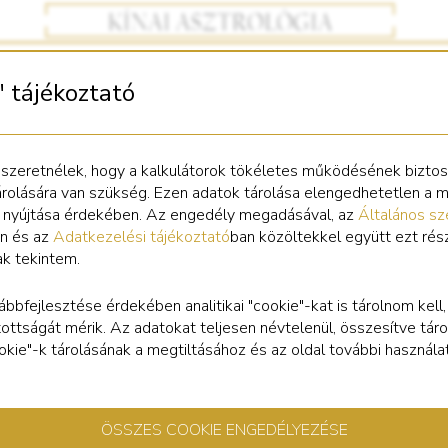
" tájékoztató
Bizsu Tigris medál
 szeretnélek, hogy a kalkulátorok tökéletes működésének bizto
árolására van szükség. Ezen adatok tárolása elengedhetetlen a 
s nyújtása érdekében. Az engedély megadásával, az
Általános sz
n és az
Adatkezelési tájékoztató
ban közöltekkel együtt ezt rés
ak tekintem.
nnyű, bizsu medál Tigris szimbólummal. Mérete: 1 cm. Tetején kis 
het szimbólumként az érmék közt tartani, vagy vékony láncon hor
ábbfejlesztése érdekében analitikai "cookie"-kat is tárolnom kell
tottságát mérik. Az adatokat teljesen névtelenül, összesítve táro
cookie"-k tárolásának a megtiltásához és az oldal további használa
ÖSSZES COOKIE ENGEDÉLYEZÉSE