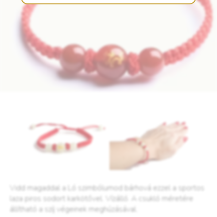
Vidd magaddal a Ló szimbólumod bárhová ezzel a sportos
laza piros sodort karkötővel. Vízálló. A csukló méretére
állítható a szíj végeinek meghúzásával.