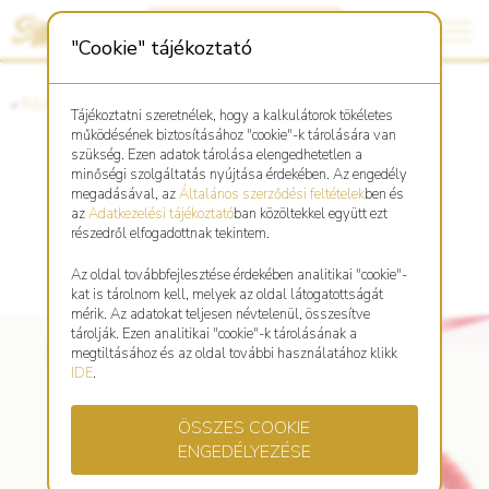
"Cookie" tájékoztató
«
Főoldal
«
Asztro Shop
Tájékoztatni szeretnélek, hogy a kalkulátorok tökéletes
működésének biztosításához "cookie"-k tárolására van
szükség. Ezen adatok tárolása elengedhetetlen a
minőségi szolgáltatás nyújtása érdekében. Az engedély
Fonott, piros karkötő Ló
megadásával, az
Általános szerződési feltételek
ben és
az
Adatkezelési tájékoztató
ban közöltekkel együtt ezt
szimbólummal
részedről elfogadottnak tekintem.
Az oldal továbbfejlesztése érdekében analitikai "cookie"-
kat is tárolnom kell, melyek az oldal látogatottságát
mérik. Az adatokat teljesen névtelenül, összesítve
tárolják. Ezen analitikai "cookie"-k tárolásának a
megtiltásához és az oldal további használatához klikk
IDE
.
ÖSSZES COOKIE
ENGEDÉLYEZÉSE