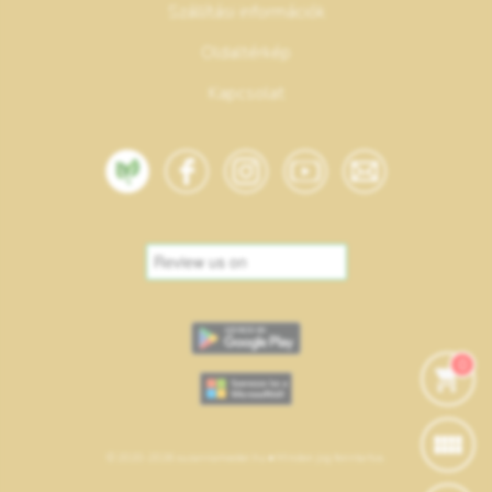
Szállítási információk
Oldaltérkép
Kapcsolat
0
© 2020-2026 suzannamester.hu • Minden jog fenntartva.