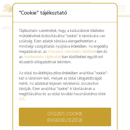
"Cookie" tájékoztató
«
Főoldal
«
Asztro Shop
Tájékoztatni szeretnélek, hogy a kalkulátorok tökéletes
működésének biztosításához "cookie"-k tárolására van
szükség. Ezen adatok tárolása elengedhetetlen a
minőségi szolgáltatás nyújtása érdekében. Az engedély
Fonott, piros karkötő Kecske
megadásával, az
Általános szerződési feltételek
ben és
az
Adatkezelési tájékoztató
ban közöltekkel együtt ezt
szimbólummal
részedről elfogadottnak tekintem.
Az oldal továbbfejlesztése érdekében analitikai "cookie"-
kat is tárolnom kell, melyek az oldal látogatottságát
mérik. Az adatokat teljesen névtelenül, összesítve
tárolják. Ezen analitikai "cookie"-k tárolásának a
megtiltásához és az oldal további használatához klikk
IDE
.
ÖSSZES COOKIE
ENGEDÉLYEZÉSE