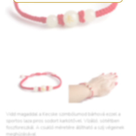
Vidd magaddal a Kecske szimbólumod bárhová ezzel a
sportos laza piros sodort karkötővel. Vízálló, sötétben
foszforeszkál. A csukló méretére állítható a szíj végeinek
meghúzásával.