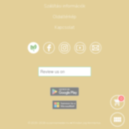
Szállítási információk
Oldaltérkép
Kapcsolat
0
© 2020-2026 suzannamester.hu • Minden jog fenntartva.