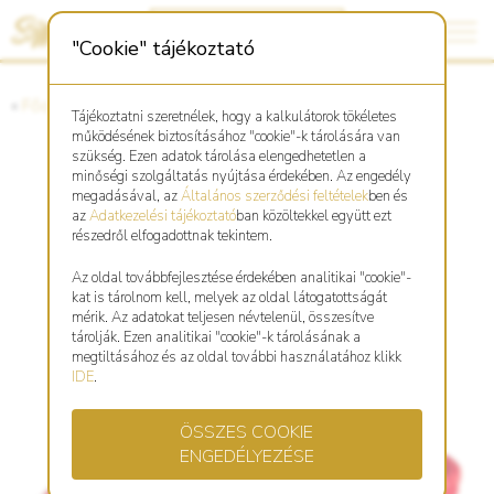
"Cookie" tájékoztató
«
Főoldal
«
Asztro Shop
Tájékoztatni szeretnélek, hogy a kalkulátorok tökéletes
működésének biztosításához "cookie"-k tárolására van
szükség. Ezen adatok tárolása elengedhetetlen a
minőségi szolgáltatás nyújtása érdekében. Az engedély
Fonott, piros karkötő Bivaly
megadásával, az
Általános szerződési feltételek
ben és
az
Adatkezelési tájékoztató
ban közöltekkel együtt ezt
szimbólummal
részedről elfogadottnak tekintem.
Az oldal továbbfejlesztése érdekében analitikai "cookie"-
kat is tárolnom kell, melyek az oldal látogatottságát
mérik. Az adatokat teljesen névtelenül, összesítve
tárolják. Ezen analitikai "cookie"-k tárolásának a
megtiltásához és az oldal további használatához klikk
IDE
.
ÖSSZES COOKIE
ENGEDÉLYEZÉSE