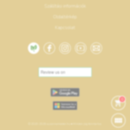
Szállítási információk
Oldaltérkép
Kapcsolat
0
© 2020-2026 suzannamester.hu • Minden jog fenntartva.