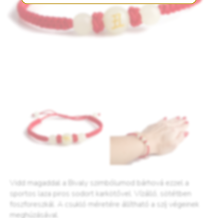
Vidd magaddal a Bivaly szimbólumod bárhová ezzel a
sportos laza piros sodort karkötővel. Vízálló, sötétben
foszforeszkál. A csukló méretére állítható a szíj végeinek
meghúzásával.