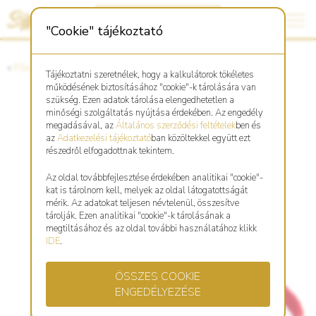
"Cookie" tájékoztató
«
Főoldal
«
Asztro Shop
Tájékoztatni szeretnélek, hogy a kalkulátorok tökéletes
működésének biztosításához "cookie"-k tárolására van
szükség. Ezen adatok tárolása elengedhetetlen a
minőségi szolgáltatás nyújtása érdekében. Az engedély
Fonott, piros karkötő Kígyó
megadásával, az
Általános szerződési feltételek
ben és
az
Adatkezelési tájékoztató
ban közöltekkel együtt ezt
szimbólummal
részedről elfogadottnak tekintem.
Az oldal továbbfejlesztése érdekében analitikai "cookie"-
kat is tárolnom kell, melyek az oldal látogatottságát
mérik. Az adatokat teljesen névtelenül, összesítve
tárolják. Ezen analitikai "cookie"-k tárolásának a
megtiltásához és az oldal további használatához klikk
IDE
.
ÖSSZES COOKIE
ENGEDÉLYEZÉSE