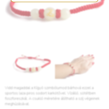
Vidd magaddal a Kígyó szimbólumod bárhová ezzel a
sportos laza piros sodort karkötővel. Vízálló, sötétben
foszforeszkál. A csukló méretére állítható a szíj végeinek
meghúzásával.