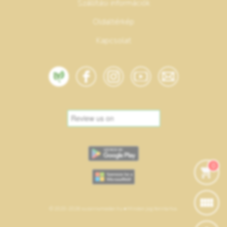
Szállítási információk
Oldaltérkép
Kapcsolat
0
© 2020-2026 suzannamester.hu • Minden jog fenntartva.