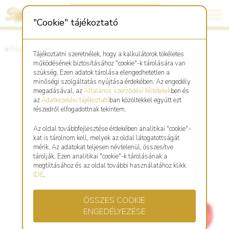
"Cookie" tájékoztató
«
Főoldal
«
Asztro Shop
Tájékoztatni szeretnélek, hogy a kalkulátorok tökéletes
működésének biztosításához "cookie"-k tárolására van
szükség. Ezen adatok tárolása elengedhetetlen a
minőségi szolgáltatás nyújtása érdekében. Az engedély
Fonott, piros karkötő Tigris
megadásával, az
Általános szerződési feltételek
ben és
az
Adatkezelési tájékoztató
ban közöltekkel együtt ezt
szimbólummal
részedről elfogadottnak tekintem.
Az oldal továbbfejlesztése érdekében analitikai "cookie"-
kat is tárolnom kell, melyek az oldal látogatottságát
mérik. Az adatokat teljesen névtelenül, összesítve
tárolják. Ezen analitikai "cookie"-k tárolásának a
megtiltásához és az oldal további használatához klikk
IDE
.
ÖSSZES COOKIE
ENGEDÉLYEZÉSE