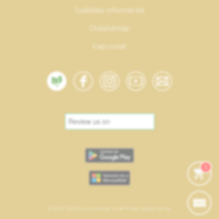
Szállítási információk
Oldaltérkép
Kapcsolat
0
© 2020-2026 suzannamester.hu • Minden jog fenntartva.