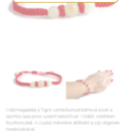
Vidd magaddal a Tigris szimbólumod bárhová ezzel a
sportos laza piros sodort karkötővel. Vízálló, sötétben
foszforeszkál. A csukló méretére állítható a szíj végeinek
meghúzásával.