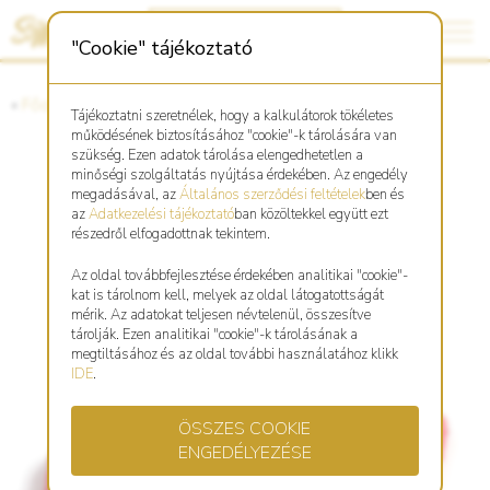
"Cookie" tájékoztató
«
Főoldal
«
Asztro Shop
Tájékoztatni szeretnélek, hogy a kalkulátorok tökéletes
működésének biztosításához "cookie"-k tárolására van
szükség. Ezen adatok tárolása elengedhetetlen a
minőségi szolgáltatás nyújtása érdekében. Az engedély
Fonott, piros karkötő Kutya
megadásával, az
Általános szerződési feltételek
ben és
az
Adatkezelési tájékoztató
ban közöltekkel együtt ezt
szimbólummal
részedről elfogadottnak tekintem.
Az oldal továbbfejlesztése érdekében analitikai "cookie"-
kat is tárolnom kell, melyek az oldal látogatottságát
mérik. Az adatokat teljesen névtelenül, összesítve
tárolják. Ezen analitikai "cookie"-k tárolásának a
megtiltásához és az oldal további használatához klikk
IDE
.
ÖSSZES COOKIE
ENGEDÉLYEZÉSE