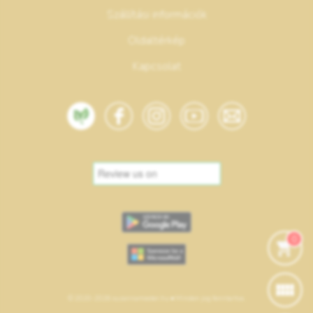
Szállítási információk
Oldaltérkép
Kapcsolat
0
© 2020-2026 suzannamester.hu • Minden jog fenntartva.