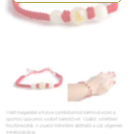
Vidd magaddal a Kutya szimbólumod bárhová ezzel a
sportos laza piros sodort karkötővel. Vízálló, sötétben
foszforeszkál. A csukló méretére állítható a szíj végeinek
meghúzásával.