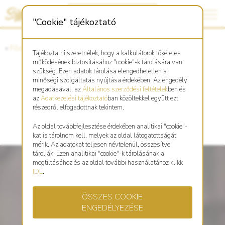
"Cookie" tájékoztató
«
Főoldal
«
Asztro Shop
Tájékoztatni szeretnélek, hogy a kalkulátorok tökéletes
működésének biztosításához "cookie"-k tárolására van
szükség. Ezen adatok tárolása elengedhetetlen a
minőségi szolgáltatás nyújtása érdekében. Az engedély
Mahagóni fából faragott
megadásával, az
Általános szerződési feltételek
ben és
az
Adatkezelési tájékoztató
ban közöltekkel együtt ezt
Patkány kulcstartó
részedről elfogadottnak tekintem.
Az oldal továbbfejlesztése érdekében analitikai "cookie"-
kat is tárolnom kell, melyek az oldal látogatottságát
mérik. Az adatokat teljesen névtelenül, összesítve
tárolják. Ezen analitikai "cookie"-k tárolásának a
megtiltásához és az oldal további használatához klikk
IDE
.
ÖSSZES COOKIE
ENGEDÉLYEZÉSE