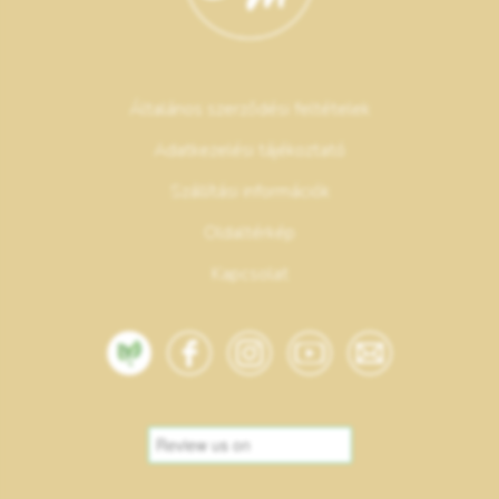
Általános szerződési feltételek
Adatkezelési tájékoztató
Szállítási információk
Oldaltérkép
Kapcsolat