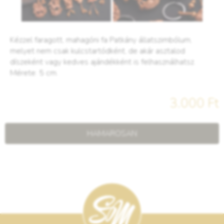
Kézzel faragott, mahagóni fa Patkány állatszimbólum,
melyet nem csak kulcstartódként, de akár asztalod
díszeként vagy kedves ajándékként is felhasználhatsz.
Mérete: 5 cm.
3.000 Ft
HAMAROSAN