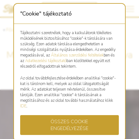
"Cookie" tájékoztató
«
Főoldal
«
Asztro Shop
Tájékoztatni szeretnélek, hogy a kalkulátorok tökéletes
működésének biztosításához "cookie"-k tárolására van
szükség. Ezen adatok tárolása elengedhetetlen a
minőségi szolgáltatás nyújtása érdekében. Az engedély
Mahagóni fából faragott Kutya
megadásával, az
Általános szerződési feltételek
ben és
az
Adatkezelési tájékoztató
ban közöltekkel együtt ezt
kulcstartó
részedről elfogadottnak tekintem.
Az oldal továbbfejlesztése érdekében analitikai "cookie"-
kat is tárolnom kell, melyek az oldal látogatottságát
mérik. Az adatokat teljesen névtelenül, összesítve
tárolják. Ezen analitikai "cookie"-k tárolásának a
megtiltásához és az oldal további használatához klikk
IDE
.
ÖSSZES COOKIE
ENGEDÉLYEZÉSE