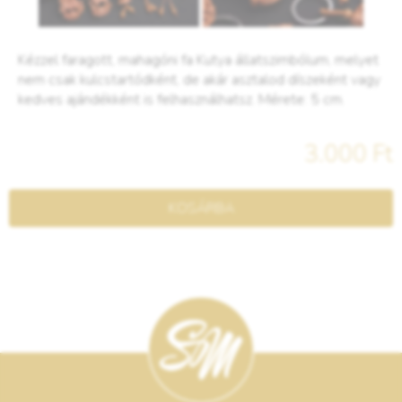
Kézzel faragott, mahagóni fa Kutya állatszimbólum, melyet
nem csak kulcstartódként, de akár asztalod díszeként vagy
kedves ajándékként is felhasználhatsz. Mérete: 5 cm.
3.000 Ft
KOSÁRBA