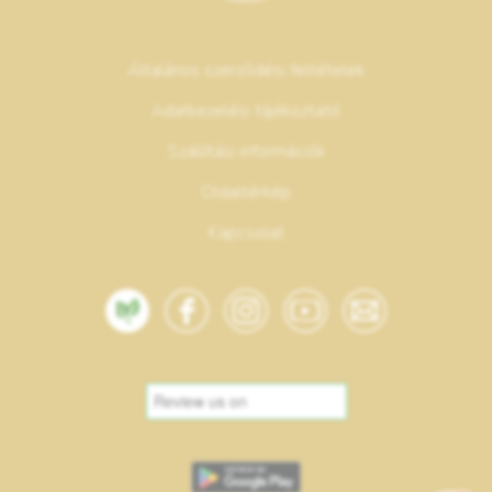
Általános szerződési feltételek
Adatkezelési tájékoztató
Szállítási információk
Oldaltérkép
Kapcsolat