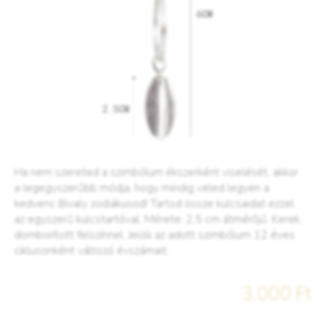
Ha nem szereted a szimbólum ékszerként viselését, akkor
a legegyszerűbb módja, hogy mindig veled legyen a
kedvenc Bivaly zodiákusod! Tartsd össze kulcsaidat ezzel
az egyszerű kulcstartóval. Mérete: 2,5 cm átmérőjű. Kerek,
domborított felszínnel. Jelöli az adott szimbólum 12 éves
ciklusonként változó évszámait.
3.000 Ft