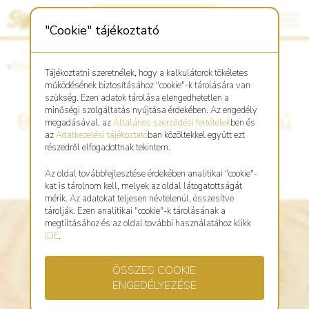
"Cookie" tájékoztató
«
Főoldal
«
Asztro Shop
Tájékoztatni szeretnélek, hogy a kalkulátorok tökéletes
működésének biztosításához "cookie"-k tárolására van
szükség. Ezen adatok tárolása elengedhetetlen a
minőségi szolgáltatás nyújtása érdekében. Az engedély
Bivaly kínai zodiákus kör alakú
megadásával, az
Általános szerződési feltételek
ben és
az
Adatkezelési tájékoztató
ban közöltekkel együtt ezt
kulcstartó
részedről elfogadottnak tekintem.
Az oldal továbbfejlesztése érdekében analitikai "cookie"-
kat is tárolnom kell, melyek az oldal látogatottságát
mérik. Az adatokat teljesen névtelenül, összesítve
tárolják. Ezen analitikai "cookie"-k tárolásának a
megtiltásához és az oldal további használatához klikk
IDE
.
ÖSSZES COOKIE
ENGEDÉLYEZÉSE