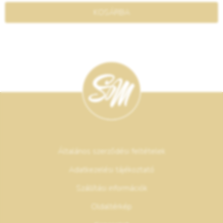
KOSÁRBA
Általános szerződési feltételek
Adatkezelési tájékoztató
Szállítási információk
Oldaltérkép