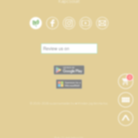
Kapcsolat
0
© 2020-2026 suzannamester.hu • Minden jog fenntartva.