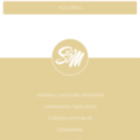
KOSÁRBA
Általános szerződési feltételek
Adatkezelési tájékoztató
Szállítási információk
Oldaltérkép