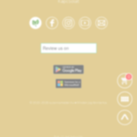
Kapcsolat
0
© 2020-2026 suzannamester.hu • Minden jog fenntartva.