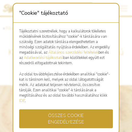
"Cookie" tájékoztató
«
Főoldal
«
Asztro Shop
Tájékoztatni szeretnélek, hogy a kalkulátorok tökéletes
működésének biztosításához "cookie"-k tárolására van
szükség. Ezen adatok tárolása elengedhetetlen a
minőségi szolgáltatás nyújtása érdekében. Az engedély
Kígyó kínai zodiákus kör alakú
megadásával, az
Általános szerződési feltételek
ben és
az
Adatkezelési tájékoztató
ban közöltekkel együtt ezt
kulcstartó
részedről elfogadottnak tekintem.
Az oldal továbbfejlesztése érdekében analitikai "cookie"-
kat is tárolnom kell, melyek az oldal látogatottságát
mérik. Az adatokat teljesen névtelenül, összesítve
tárolják. Ezen analitikai "cookie"-k tárolásának a
megtiltásához és az oldal további használatához klikk
IDE
.
ÖSSZES COOKIE
ENGEDÉLYEZÉSE