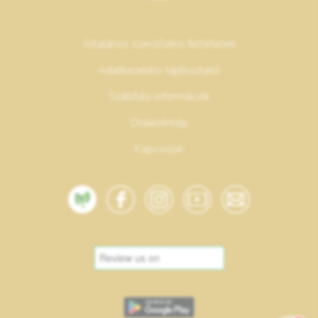
Általános szerződési feltételek
Adatkezelési tájékoztató
Szállítási információk
Oldaltérkép
Kapcsolat