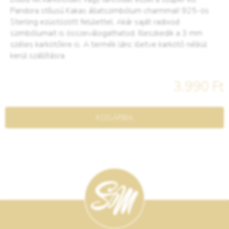
Pandora stílusú Kakas állatszimbólum charmmal! 925-ös
Sterling ezüstözött felülettel. Akár saját radixod
szimbólumait is összeválogathatod. Illeszkedik a 3 mm
széles karkötőkre is. A termék lánc illetve karkötő nélkül
kerül szállításra.
3.990 Ft
KOSÁRBA