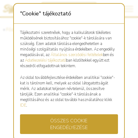
"Cookie" tájékoztató
«
Főoldal
«
Asztro Shop
Tájékoztatni szeretnélek, hogy a kalkulátorok tökéletes
működésének biztosításához "cookie"-k tárolására van
szükség. Ezen adatok tárolása elengedhetetlen a
minőségi szolgáltatás nyújtása érdekében. Az engedély
Kakas karkötő charm
megadásával, az
Általános szerződési feltételek
ben és
az
Adatkezelési tájékoztató
ban közöltekkel együtt ezt
részedről elfogadottnak tekintem.
Az oldal továbbfejlesztése érdekében analitikai "cookie"-
kat is tárolnom kell, melyek az oldal látogatottságát
mérik. Az adatokat teljesen névtelenül, összesítve
tárolják. Ezen analitikai "cookie"-k tárolásának a
megtiltásához és az oldal további használatához klikk
IDE
.
ÖSSZES COOKIE
ENGEDÉLYEZÉSE