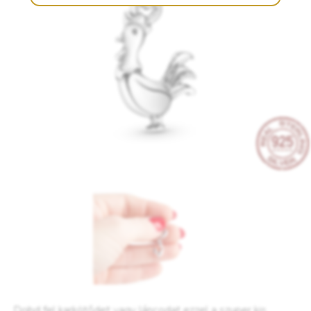
Dobd fel karkötődet vagy láncodat ezzel a szuper kis