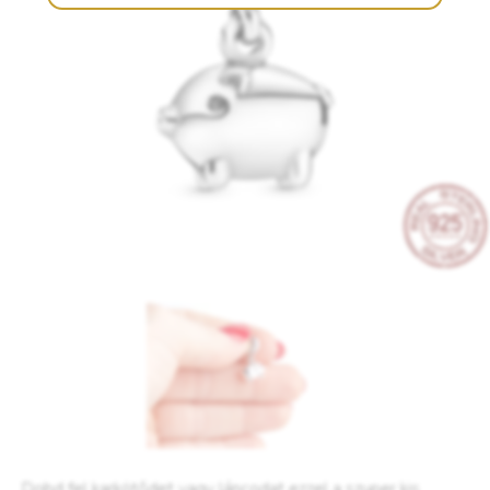
Dobd fel karkötődet vagy láncodat ezzel a szuper kis