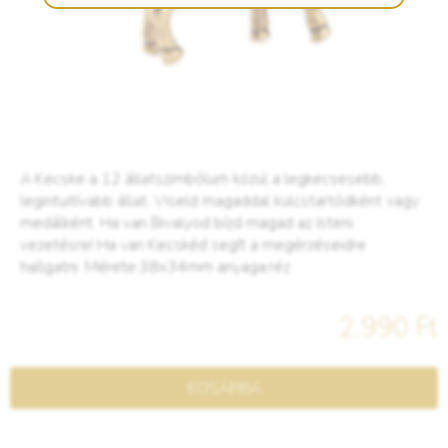
A Kecske a 12 állatszimbólum közül a legkecsesebb,
legintuitívabb állat. Viseld magaddal kulcstartódként vagy
medálként. Ha van Bivalyod bízd magad az Isteni
vezetésre! Ha van Kecskéd segít a megérzéseidre
hallgatni. Mérete:38x34mm anyaga:réz
2.990 Ft
KOSÁRBA