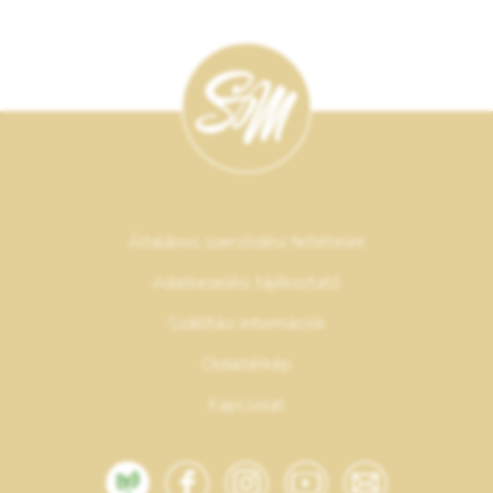
Általános szerződési feltételek
Adatkezelési tájékoztató
Szállítási információk
Oldaltérkép
Kapcsolat