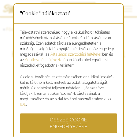
"Cookie" tájékoztató
«
Főoldal
«
Asztro Shop
Tájékoztatni szeretnélek, hogy a kalkulátorok tökéletes
működésének biztosításához "cookie"-k tárolására van
szükség. Ezen adatok tárolása elengedhetetlen a
minőségi szolgáltatás nyújtása érdekében. Az engedély
Kecske réz kulcstartó, medál
megadásával, az
Általános szerződési feltételek
ben és
az
Adatkezelési tájékoztató
ban közöltekkel együtt ezt
részedről elfogadottnak tekintem.
Az oldal továbbfejlesztése érdekében analitikai "cookie"-
kat is tárolnom kell, melyek az oldal látogatottságát
mérik. Az adatokat teljesen névtelenül, összesítve
tárolják. Ezen analitikai "cookie"-k tárolásának a
megtiltásához és az oldal további használatához klikk
IDE
.
ÖSSZES COOKIE
ENGEDÉLYEZÉSE