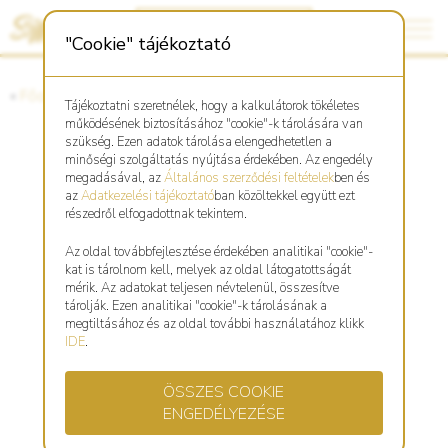
"Cookie" tájékoztató
«
Főoldal
«
Asztro Shop
Tájékoztatni szeretnélek, hogy a kalkulátorok tökéletes
működésének biztosításához "cookie"-k tárolására van
szükség. Ezen adatok tárolása elengedhetetlen a
minőségi szolgáltatás nyújtása érdekében. Az engedély
Kutya réz kulcstartó, medál
megadásával, az
Általános szerződési feltételek
ben és
az
Adatkezelési tájékoztató
ban közöltekkel együtt ezt
részedről elfogadottnak tekintem.
Az oldal továbbfejlesztése érdekében analitikai "cookie"-
kat is tárolnom kell, melyek az oldal látogatottságát
mérik. Az adatokat teljesen névtelenül, összesítve
tárolják. Ezen analitikai "cookie"-k tárolásának a
megtiltásához és az oldal további használatához klikk
IDE
.
ÖSSZES COOKIE
ENGEDÉLYEZÉSE