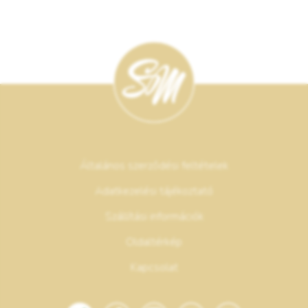
Általános szerződési feltételek
Adatkezelési tájékoztató
Szállítási információk
Oldaltérkép
Kapcsolat