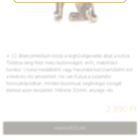
A 12 állatszimbólum közül a leghűségesebb állat a kutya.
Töltése Jang föld, mely biztonságot, erőt, stabilitást
hordoz. Viseld medálként vagy használd kulcstartóként ezt
a kedves réz amulettet. Ha van Kutya a születési
horoszkópodban, minden bizonnyal segítségül szolgál
életed azon területén. Mérete 32mm, anyaga: réz
2.990 Ft
HAMAROSAN