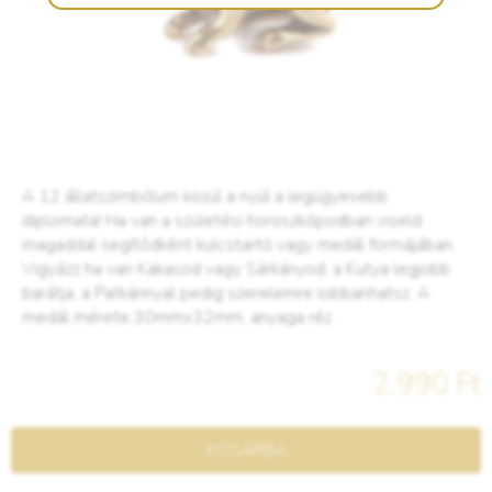
A 12 állatszimbólum közül a nyúl a legügyesebb
diplomata! Ha van a születési horoszkópodban viseld
magaddal segítődként kulcstartó vagy medál formájában.
Vigyázz ha van Kakasod vagy Sárkányod, a Kutya legjobb
barátja, a Patkánnyal pedig szerelemre lobbanhatsz. A
medál mérete:30mmx32mm, anyaga réz
2.990 Ft
KOSÁRBA