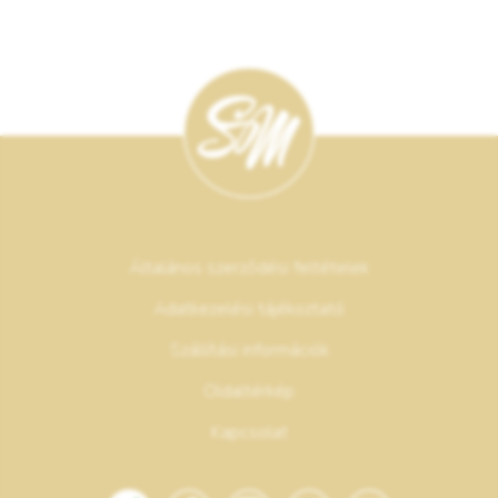
Általános szerződési feltételek
Adatkezelési tájékoztató
Szállítási információk
Oldaltérkép
Kapcsolat