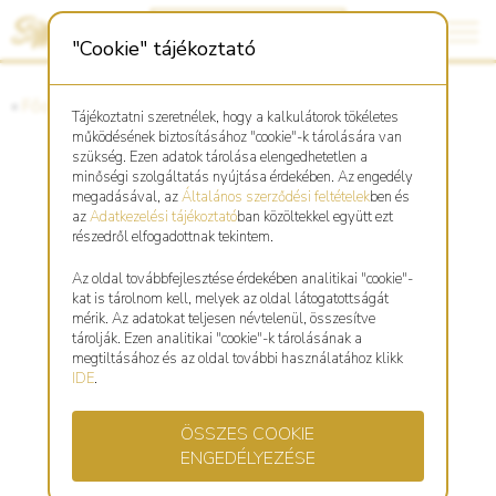
"Cookie" tájékoztató
«
Főoldal
«
Asztro Shop
Tájékoztatni szeretnélek, hogy a kalkulátorok tökéletes
működésének biztosításához "cookie"-k tárolására van
szükség. Ezen adatok tárolása elengedhetetlen a
minőségi szolgáltatás nyújtása érdekében. Az engedély
Nyúl réz kulcstartó, medál
megadásával, az
Általános szerződési feltételek
ben és
az
Adatkezelési tájékoztató
ban közöltekkel együtt ezt
részedről elfogadottnak tekintem.
Az oldal továbbfejlesztése érdekében analitikai "cookie"-
kat is tárolnom kell, melyek az oldal látogatottságát
mérik. Az adatokat teljesen névtelenül, összesítve
tárolják. Ezen analitikai "cookie"-k tárolásának a
megtiltásához és az oldal további használatához klikk
IDE
.
ÖSSZES COOKIE
ENGEDÉLYEZÉSE